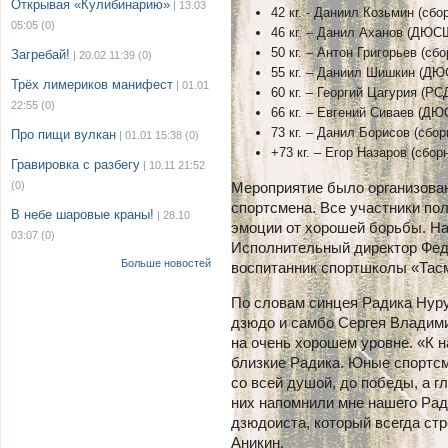
Открывая «Кулибинарию»
| 13.03
42 кг. - Даниил Козьмин (сб
05:05
(0)
46 кг. – Данил Аханов (ДЮС
50 кг. – Антон Григорьев (сб
Загребай!
| 20.02 11:39
(0)
55 кг. – Даниил Шишкин (ДЮ
Трёх лимериков манифест
| 01.01
60 кг. – Георгий Цагурия (Р
22:55
(0)
66 кг. – Евгений Сиваев (ДЮ
73 кг. – Данил Борисов (сбо
Про пищи вулкан
| 01.01 15:38
(0)
+73 кг. – Егор Назаров (сбор
Гравировка с разбегу
| 10.11 21:52
(0)
Мероприятие было организован
спортсмена. Все участники по
В небе шаровые краны!
| 28.10
эмоции от хорошей борьбы. На
03:07
(0)
Исполнительный директор Фед
Больше новостей
воспитанник спортшколы «Тасм
По словам синцея Радика Нуру
дзюдо и самбо Сергея Владим
на очень хорошем уровне. «К н
близкие Радика. Юные спортсм
со всей душой, до победы, а г
них напомнили мне нашего Рад
дзюдоиста, который всегда ст
Аникин.