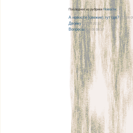
Последнее из рубрики
Новости
А новости (свежие) тут где?
| 27.08 0
Двойку
| 21.08 22:12
Вопросы
| 08.08 08:17