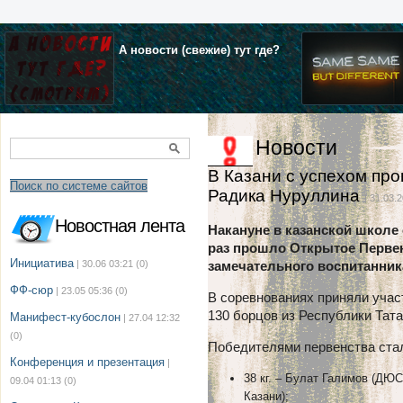
А новости (свежие) тут где?
Новости
В Казани с успехом пр
Поиск по системе сайтов
Радика Нуруллина
| 31.03.2
Новостная лента
Накануне в казанской школе
раз прошло Открытое Первен
Инициатива
| 30.06 03:21
(0)
замечательного воспитанни
ФФ-сюр
| 23.05 05:36
(0)
В соревнованиях приняли учас
130 борцов из Республики Тата
Манифест-кубослон
| 27.04 12:32
(0)
Победителями первенства ста
Конференция и презентация
|
38 кг. – Булат Галимов (ДЮ
09.04 01:13
(0)
Казани);