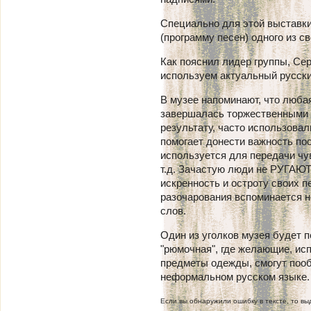
Специально для этой выставки
(программу песен) одного из с
Как пояснил лидер группы, Сер
используем актуальный русски
В музее напоминают, что люба
завершалась торжественными р
результату, часто использовал
помогает донести важность по
используется для передачи чу
т.д. Зачастую люди не РУГАЮ
искренность и остроту своих 
разочарования вспоминается н
слов.
Один из уголков музея будет 
"рюмочная", где желающие, ис
предметы одежды, смогут пообщ
неформальном русском языке.
Если вы обнаружили ошибку в тексте, то выд