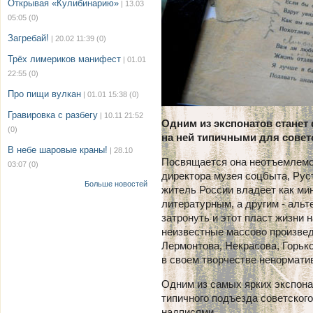
Открывая «Кулибинарию»
| 13.03
05:05
(0)
Загребай!
| 20.02 11:39
(0)
Трёх лимериков манифест
| 01.01
22:55
(0)
Про пищи вулкан
| 01.01 15:38
(0)
Гравировка с разбегу
| 10.11 21:52
Одним из экспонатов станет
(0)
на ней типичными для совет
В небе шаровые краны!
| 28.10
Посвящается она неотъемлемой
03:07
(0)
директора музея соцбыта, Рус
Больше новостей
житель России владеет как м
литературным, а другим - аль
затронуть и этот пласт жизни 
неизвестные массово произвед
Лермонтова, Некрасова, Горьк
в своем творчестве ненормати
Одним из самых ярких экспона
типичного подъезда советског
надписями.