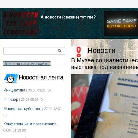
А новости (свежие) тут где?
Новости
В Музее социалистичес
Поиск по системе сайтов
выставка под названием
Новостная лента
Инициатива
| 30.06 03:21
(0)
ФФ-сюр
| 23.05 05:36
(0)
Манифест-кубослон
| 27.04 12:32
(0)
Конференция и презентация
|
09.04 01:13
(0)