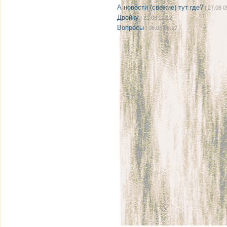
А новости (свежие) тут где?
| 27.08 0
Двойку
| 21.08 22:12
Вопросы
| 08.08 08:17