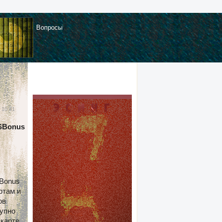
Вопросы
в 10:41
SBonus
SBonus
ртам и
ов
тупно
карте.