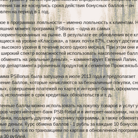
ения так же коснулись срока действия бонусных баллов – он
влен на период в 1 год.
ое в программах лояльности – именно лояльность к клиентам. 
няшний момент программа PSBonus – одна из самых
оориентированных на рынке. В результате ее обновления все к
щиеся на уровне «Классика», а таких почти 87%, смогут достиг
 высокого уровня в течение всего одного месяца. При этом они
 широкий спектр возможностей использовать накопленные балл
 обменять на реальные деньги», – комментирует Евгений Лапин,
тор департамента розничных продуктов и сегментов Промсвязьб
амма PSBonus была запущена в июле 2013 года и предполагает
ение баллов, которые начисляются за безналичные покупки, сн
ых, совершение платежей по карте в интернет-банке, оформле
а, исполнение в срок кредитных обязательств и т. д.
енные баллы можно использовать на покупку товаров и услуг у
ров через интернет-банк PSB-Retail и в интернет-магазинах, на 
банка, подарить другому участнику программы, а также обменят
ые деньги. Курс обмена баллов - 1 рубль за каждые 10 бонусов
ения баллов по транзакциям по картам в обновленной программ
а 30 рублей.