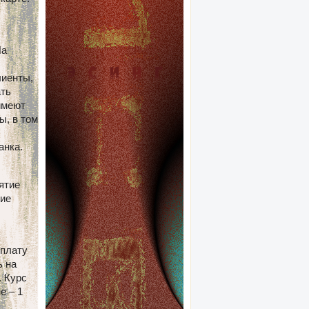
На
лиенты,
ать
 имеют
ы, в том
анка.
ятие
ние
оплату
ь на
. Курс
е – 1