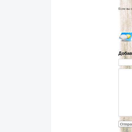
Если вы 
Добав