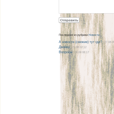
Последнее из рубрики
Новости
А новости (свежие) тут где?
| 27.08 0
Двойку
| 21.08 22:12
Вопросы
| 08.08 08:17