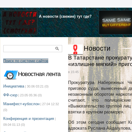
А новости (свежие) тут где?
Новости
В Татарстане прокурат
Поиск по системе сайтов
«излишне мягкий» при
в 15:45
Новостная лента
Прокуратура Набережных Ч
Инициатива
| 30.06 03:21
(0)
приговор суда, вынесенный 
незаконным оборотом наркоти
ФФ-сюр
| 23.05 05:36
(0)
считают, что полицейски
Манифест-кубослон
| 27.04 12:32
«Вымогательство группой лиц
(0)
взятки в крупном размере».
Конференция и презентация
|
Об этом сегодня сообщает К
09.04 01:13
(0)
адвоката Руслана Айдагулова,