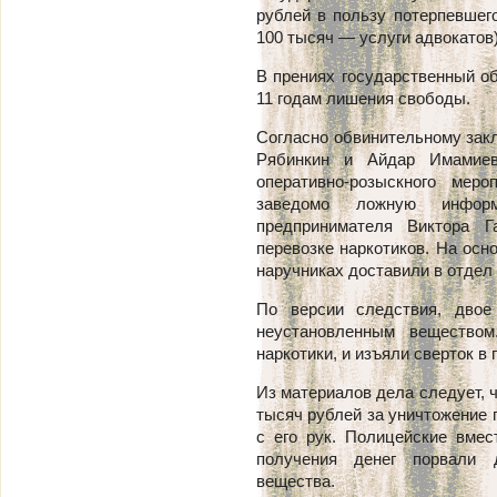
рублей в пользу потерпевшег
100 тысяч — услуги адвокатов)
В прениях государственный об
11 годам лишения свободы.
Согласно обвинительному закл
Рябинкин и Айдар Имамиев
оперативно-розыскного меро
заведомо ложную информ
предпринимателя Виктора Г
перевозке наркотиков. На осн
наручниках доставили в отдел
По версии следствия, двое
неустановленным веществом
наркотики, и изъяли сверток в
Из материалов дела следует, 
тысяч рублей за уничтожение 
с его рук. Полицейские вме
получения денег порвали 
вещества.