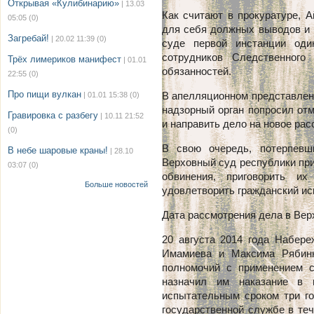
Открывая «Кулибинарию»
| 13.03
Как считают в прокуратуре, 
05:05
(0)
для себя должных выводов и 
Загребай!
| 20.02 11:39
(0)
суде первой инстанции оди
сотрудников Следственног
Трёх лимериков манифест
| 01.01
обязанностей.
22:55
(0)
Про пищи вулкан
В апелляционном представлени
| 01.01 15:38
(0)
надзорный орган попросил от
Гравировка с разбегу
| 10.11 21:52
и направить дело на новое рас
(0)
В свою очередь, потерпевш
В небе шаровые краны!
| 28.10
Верховный суд республики при
03:07
(0)
обвинения, приговорить и
Больше новостей
удовлетворить гражданский ис
Дата рассмотрения дела в Вер
20 августа 2014 года Набере
Имамиева и Максима Рябин
полномочий с применением с
назначил им наказание в
испытательным сроком три го
государственной службе в теч