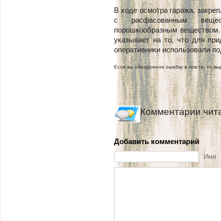
В ходе осмотра гаража, закре
с расфасованным вещес
порошкообразным веществом. 
указывает на то, что для пр
оперативники использовали по
Если вы обнаружили ошибку в тексте, то выд
Комментарии чит
Добавить комментарий
Имя