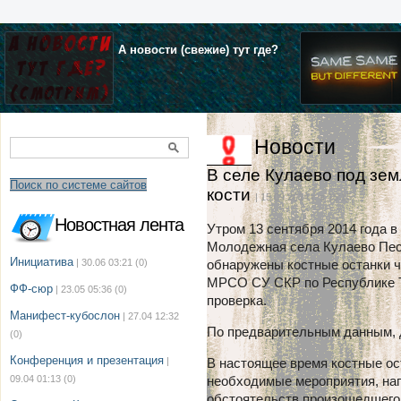
А новости (свежие) тут где?
Новости
В селе Кулаево под зе
Поиск по системе сайтов
кости
| 15.09.2014 г. в 15:15
Новостная лента
Утром 13 сентября 2014 года в
Молодежная села Кулаево Пест
Инициатива
| 30.06 03:21
(0)
обнаружены костные останки ч
МРСО СУ СКР по Республике Т
ФФ-сюр
| 23.05 05:36
(0)
проверка.
Манифест-кубослон
| 27.04 12:32
По предварительным данным, д
(0)
Конференция и презентация
|
В настоящее время костные ос
09.04 01:13
(0)
необходимые мероприятия, на
обстоятельств произошедшего.