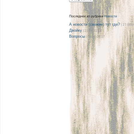
Последнее из рубрики
Новости
А новости (свежие) тут где?
| 27.08 0
Двойку
| 21.08 22:12
Вопросы
| 08.08 08:17