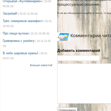
Открывая «Кулибинарию»
| 13.03
процессуально решение.
05:05
(0)
Загребай!
Если вы обнаружили ошибку в тексте, то выд
| 20.02 11:39
(0)
Трёх лимериков манифест
| 01.01
22:55
(0)
Про пищи вулкан
| 01.01 15:38
(0)
Комментарии чит
Гравировка с разбегу
| 10.11 21:52
(0)
Добавить комментарий
В небе шаровые краны!
| 28.10
Имя
03:07
(0)
Больше новостей