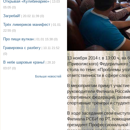
Открывая «Кулибинарию»
| 13.03
05:05
(0)
Загребай!
| 20.02 11:39
(0)
Трёх лимериков манифест
| 01.01
22:55
(0)
Про пищи вулкан
| 01.01 15:38
(0)
Гравировка с разбегу
| 10.11 21:52
(0)
13 ноября 2014 г. в 13:00 ч. н
В небе шаровые краны!
| 28.10
(Приволжского) Федерального 
03:07
(0)
стола по теме: «Проблемы уго
ответственности в сфере спор
Больше новостей
В мероприятии примут участие
руководители Филиала Россий
спортивных федераций, развив
спортивные тренеры и студен
В ходе заседания свои выступ
Филиала РСБИ по РТ, помощни
президент Профессиональной 