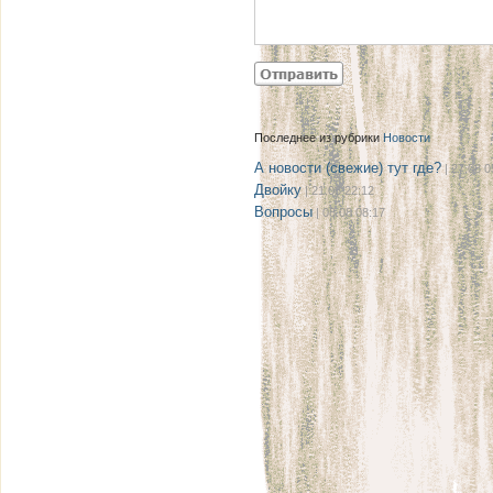
Последнее из рубрики
Новости
А новости (свежие) тут где?
| 27.08 0
Двойку
| 21.08 22:12
Вопросы
| 08.08 08:17