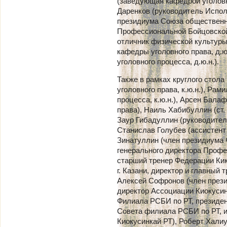
(заведующая кафедрой уголовно
Даренков (руководитель Испо
президиума Союза общественн
Профессиональной Бойцовской
отличник физической культуры
кафедры уголовного права, д.
уголовного процесса, д.ю.н.).
Также в рамках круглого стол
уголовного права, к.ю.н.), Ра
процесса, к.ю.н.), Арсен Бала
права), Наиль Хабибуллин (ст.
Заур Гибадуллин (руководител
Станислав Голубев (ассистент
Зинатуллин (член президиума 
генерального директора Проф
старший тренер Федерации Кик
г. Казани, директор и главный
Алексей Софронов (член през
директор Ассоциации Киокусин
Филиала РСБИ по РТ, президен
Совета филиала РСБИ по РТ, 
Киокусинкай РТ), Роберт Хали