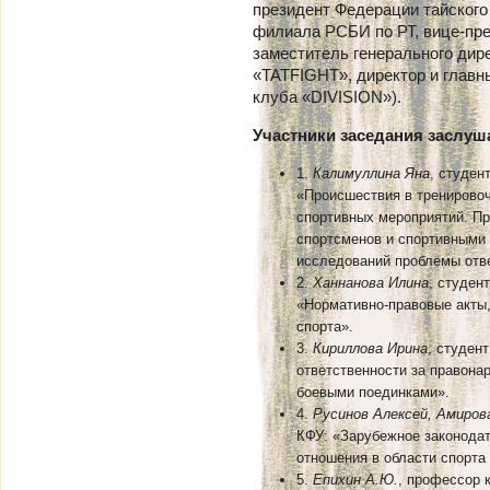
президент Федерации тайского
филиала РСБИ по РТ, вице-пр
заместитель генерального дир
«TATFIGHT», директор и главн
клуба «DIVISION»).
Участники заседания заслу
1.
Калимуллина Яна
, студен
«Происшествия в тренировоч
спортивных мероприятий. Пр
спортсменов и спортивными 
исследований проблемы отве
2.
Ханнанова Илина
, студен
«Нормативно-правовые акты
спорта».
3.
Кириллова Ирина
, студен
ответственности за правона
боевыми поединками».
4.
Русинов Алексей, Амиров
КФУ: «Зарубежное законода
отношения в области спорта 
5.
Епихин А.Ю.
, профессор 