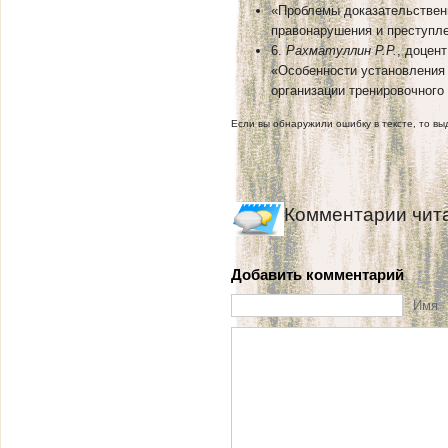
«Проблемы доказательственн
правонарушения и преступле
6.
Рахматуллин Р.Р.
, доцен
«Особенности установления 
организации тренировочного
Если вы обнаружили ошибку в тексте, то выд
Комментарии чит
Добавить комментарий
Имя