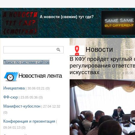
А новости (свежие) тут где?
Новости
В КФУ пройдет круглый 
Поиск по системе сайтов
регулирования ответств
искусствах
| 13.11.2014 г. в 05:00
Новостная лента
Инициатива
| 30.06 03:21
(0)
ФФ-сюр
| 23.05 05:36
(0)
Манифест-кубослон
| 27.04 12:32
(0)
Конференция и презентация
|
09.04 01:13
(0)