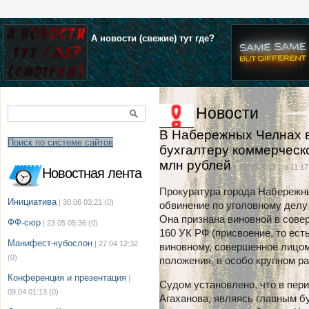
А новости (свежие) тут где?
Новости
В Набережных Челнах в
Поиск по системе сайтов
бухгалтеру коммерческ
млн рублей
| 19.03.2015 г. в 11:17
Новостная лента
Прокуратура города Набережн
Инициатива
| 30.06 03:21
(0)
обвинение по уголовному делу
Она признана виновной в совер
ФФ-сюр
| 23.05 05:36
(0)
160 УК РФ (присвоение, то ест
Манифест-кубослон
| 27.04 12:32
виновному, совершенное лицом
(0)
положения, в особо крупном р
Конференция и презентация
|
Судом установлено, что в перио
09.04 01:13
(0)
Агаханова, являясь главным б