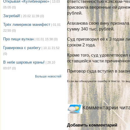
ответственностью «Экском-Че
Открывая «Кулибинарию»
| 13.03
присвоила вверенные ей дене
05:05
(0)
рублей.
Загребай!
| 20.02 11:39
(0)
Агаханова свою вину признала
Трёх лимериков манифест
| 01.01
сумму 340 тыс. рублей.
22:55
(0)
Суд приговорил её к 3 годам 
Про пищи вулкан
| 01.01 15:38
(0)
сроком 2 года.
Гравировка с разбегу
| 10.11 21:52
(0)
Кроме того, суд удовлетворил 
оставшейся части причиненно
В небе шаровые краны!
| 28.10
03:07
(0)
Приговор суда вступил в закон
Больше новостей
Если вы обнаружили ошибку в тексте, то выд
Комментарии чит
Добавить комментарий