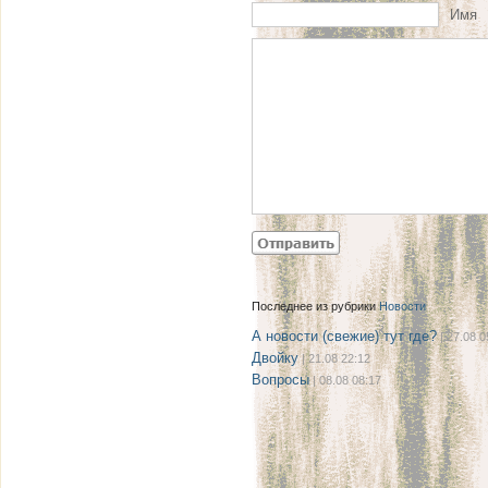
Имя
Последнее из рубрики
Новости
А новости (свежие) тут где?
| 27.08 0
Двойку
| 21.08 22:12
Вопросы
| 08.08 08:17