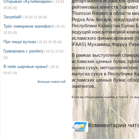
департамента исламских фина
Открывая «Кулибинарию»
| 13.03
рейтинговых агентств Standar
05:05
(0)
Thomson Reuters в области м
Загребай!
| 20.02 11:39
(0)
Редха Аль Ансари, председат
Республики Казахстан Ерлан Б
Трёх лимериков манифест
| 01.01
ведущей консалтинговой комп
22:55
(0)
исламского финансирования (Isl
Про пищи вулкан
| 01.01 15:38
(0)
IFAAS) Мухаммад Фаррух Раза
Гравировка с разбегу
| 10.11 21:52
В рамках выступлений спикеро
(0)
исламских ценных бумаг, прогн
В небе шаровые краны!
| 28.10
рынка сукук, методология прис
03:07
(0)
выпуска сукук в Республике Ка
исламских ценных бумаг, обзо
Больше новостей
эмитентов.
Если вы обнаружили ошибку в тексте, то выд
Комментарии чит