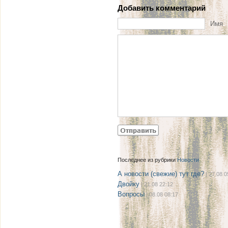
Добавить комментарий
Имя
Последнее из рубрики
Новости
А новости (свежие) тут где?
| 27.08 0
Двойку
| 21.08 22:12
Вопросы
| 08.08 08:17