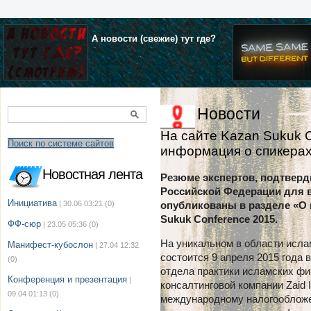
А новости (свежие) тут где?
Новости
На сайте Kazan Sukuk 
Поиск по системе сайтов
информация о спикера
Новостная лента
Резюме экспертов, подтверд
Российской Федерации для 
Инициатива
| 30.06 03:21
(0)
опубликованы в разделе «О
Sukuk Conference 2015.
ФФ-сюр
| 23.05 05:36
(0)
На уникальном в области исла
Манифест-кубослон
| 27.04 12:32
состоится 9 апреля 2015 года 
(0)
отдела практики исламских ф
Конференция и презентация
|
консалтинговой компании Zaid 
09.04 01:13
(0)
международному налогообложе