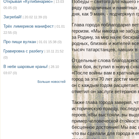
Победы – святого для нашего н
Открывая «Кулибинарию»
| 13.03
ряду праздничных и памятных д
05:05
(0)
дня, как 9 мая», - подчеркнул 
Загребай!
| 20.02 11:39
(0)
Глава города поблагодарил вет
Трёх лимериков манифест
| 01.01
героизм. «Мы никогда не забу
22:55
(0)
за Родину, за мир на ее бескра
Про пищи вулкан
| 01.01 15:38
(0)
родных, близких и жителей вс
тысяч татарстанцев, павших в
Гравировка с разбегу
| 10.11 21:52
(0)
Отдельные слова благодарност
поля боя, вступил в новую схв
В небе шаровые краны!
| 28.10
«После войны вам в кратчайши
03:07
(0)
город за эти 70 лет достиг мн
Больше новостей
он с каждым годом расцветает,
отметил он заслуги ветеранов 
Также глава города заверил, ч
историческую правду, последу
героев. «Вы выстояли, вы выде
пример человеческой стойкост
бесценное достояние! Мы вас 
что вы сделали для города и е