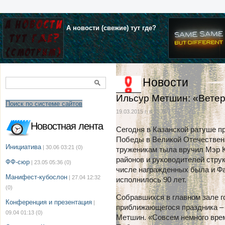
А новости (свежие) тут где?
Новости
Ильсур Метшин: «Ветер
Поиск по системе сайтов
19.03.2015 г. в 15:24
Новостная лента
Сегодня в Казанской ратуше п
Победы в Великой Отечественн
Инициатива
| 30.06 03:21
(0)
труженикам тыла вручил Мэр К
районов и руководителей стру
ФФ-сюр
| 23.05 05:36
(0)
числе награжденных была и Фа
Манифест-кубослон
| 27.04 12:32
исполнилось 90 лет.
(0)
Собравшихся в главном зале г
Конференция и презентация
|
приближающегося праздника –
09.04 01:13
(0)
Метшин. «Совсем немного врем