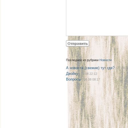
Последнее из рубрики
Новости
А новости (свежие) тут где?
| 27.08 0
Двойку
| 21.08 22:12
Вопросы
| 08.08 08:17