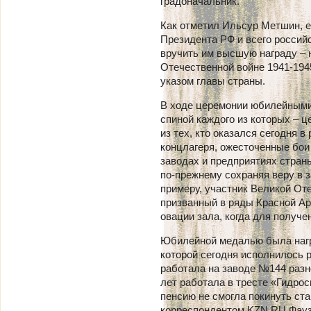
градоначальник.
Как отметил Ильсур Метшин, е
Президента РФ и всего российс
вручить им высшую награду –
Отечественной войне 1941-1945
указом главы страны.
В ходе церемонии юбилейными
спиной каждого из которых – ц
из тех, кто оказался сегодня 
концлагеря, ожесточенные бои 
заводах и предприятиях страны
по-прежнему сохраняя веру в з
примеру, участник Великой О
призванный в ряды Красной Арм
овации зала, когда для получ
Юбилейной медалью была нагр
которой сегодня исполнилось 
работала на заводе №144 разн
лет работала в тресте «Гидрос
пенсию не смогла покинуть ст
корреспондентом KZN.RU Фаузи