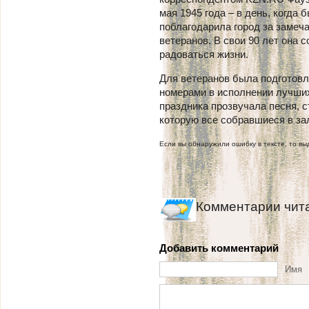
мая 1945 года – в день, когда
поблагодарила город за замеч
ветеранов. В свои 90 лет она
радоваться жизни.
Для ветеранов была подготовл
номерами в исполнении лучши
праздника прозвучала песня, 
которую все собравшиеся в за
Если вы обнаружили ошибку в тексте, то выд
Комментарии чит
Добавить комментарий
Имя