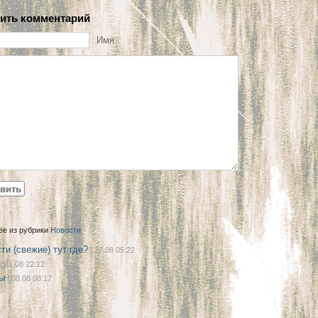
ить комментарий
Имя
ее из рубрики
Новости
ти (свежие) тут где?
| 27.08 05:22
| 21.08 22:12
ы
| 08.08 08:17