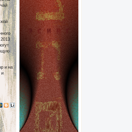
учай
ской
нного
 2013
могут
ующую
р и на
 и