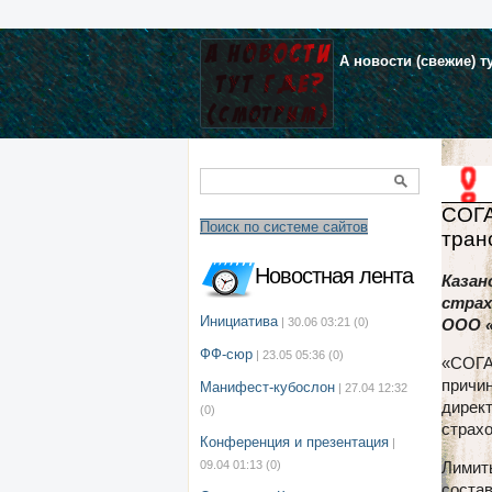
А новости (свежие) т
СОГА
Поиск по системе сайтов
тран
Новостная лента
Казан
страх
Инициатива
| 30.06 03:21
(0)
ООО «
ФФ-сюр
| 23.05 05:36
(0)
«СОГА
причи
Манифест-кубослон
| 27.04 12:32
дирек
(0)
страхо
Конференция и презентация
|
09.04 01:13
(0)
Лимит
состав