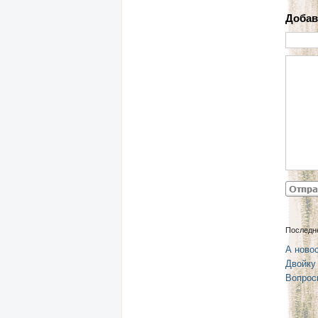
Добав
Последн
А новос
Двойку
Вопрос