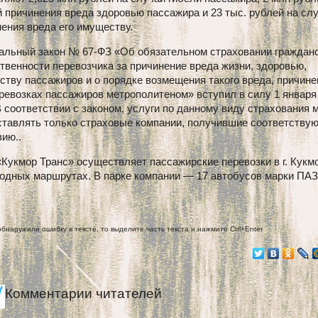
 причинения вреда здоровью пассажира и 23 тыс. рублей на сл
ения вреда его имуществу.
альный закон № 67-ФЗ «Об обязательном страховании граждан
твенности перевозчика за причинение вреда жизни, здоровью,
тву пассажиров и о порядке возмещения такого вреда, причине
ревозках пассажиров метрополитеном» вступил в силу 1 января
В соответствии с законом, услуги по данному виду страхования 
ставлять только страховые компании, получившие соответств
ию..
укмор Транс» осуществляет пассажирские перевозки в г. Кукмо
одных маршрутах. В парке компании — 17 автобусов марки ПАЗ
обнаружили ошибку в тексте, то выделите часть текста и нажмите Ctrl+Enter
Комментарии читателей