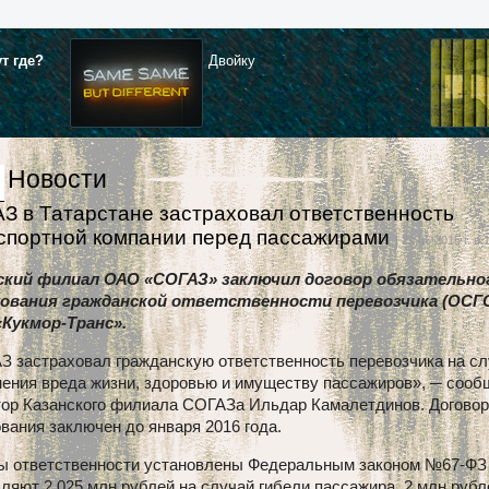
ут где?
Двойку
Новости
З в Татарстане застраховал ответственность
спортной компании перед пассажирами
| 29.06.2015 г. в 
ский филиал ОАО «СОГАЗ» заключил договор обязательно
ования гражданской ответственности перевозчика (ОСГО
Кукмор-Транс».
З застраховал гражданскую ответственность перевозчика на с
нения вреда жизни, здоровью и имуществу пассажиров», ─ сооб
тор Казанского филиала СОГАЗа Ильдар Камалетдинов. Договор
вания заключен до января 2016 года.
ы ответственности установлены Федеральным законом №67-ФЗ
ляют 2,025 млн рублей на случай гибели пассажира, 2 млн рубл