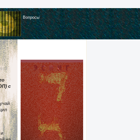
Вопросы
15:07
го
П) с
лучай
щил
 и
ей на