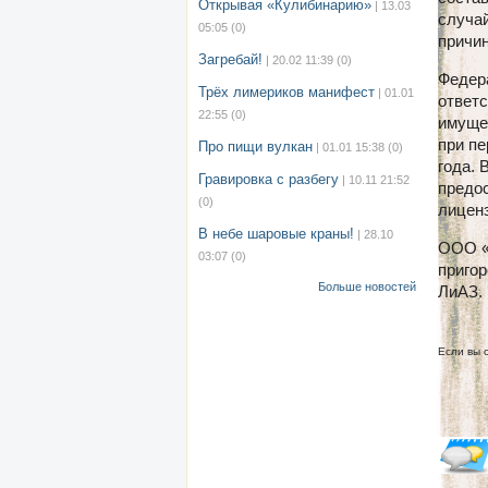
Открывая «Кулибинарию»
| 13.03
случай
05:05
(0)
причин
Загребай!
| 20.02 11:39
(0)
Федер
Трёх лимериков манифест
| 01.01
ответс
22:55
(0)
имущес
при пе
Про пищи вулкан
| 01.01 15:38
(0)
года. 
Гравировка с разбегу
| 10.11 21:52
предо
(0)
лиценз
В небе шаровые краны!
| 28.10
ООО «К
03:07
(0)
пригор
Больше новостей
ЛиАЗ.
Если вы 