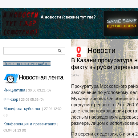
А новости (свежие) тут где?
Новости
В Казани прокуратура н
Поиск по системе сайтов
факту вырубки деревье
14:47
Новостная лента
Прокуратура Московского райо
Инициатива
| 30.06 03:21
(0)
заключение по уголовному дел
Мухаметзянова. Он обвиняется
ФФ-сюр
| 23.05 05:36
(0)
предусмотренного ч. 2 ст. 260
Манифест-кубослон
| 27.04 12:32
до степени прекращения роста
(0)
лесным насаждениям деревьев
размере, лицом с использован
Конференция и презентация
|
09.04 01:13
(0)
По версии следствия, 8 июля 