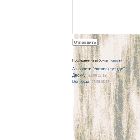
Последнее из рубрики
Новости
А новости (свежие) тут где?
| 27.08 0
Двойку
| 21.08 22:12
Вопросы
| 08.08 08:17