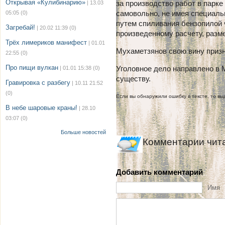
Открывая «Кулибинарию»
за производство работ в парк
| 13.03
самовольно, не имея специаль
05:05
(0)
путем спиливания бензопилой
Загребай!
| 20.02 11:39
(0)
произведенному расчету, разм
Трёх лимериков манифест
| 01.01
Мухаметзянов свою вину приз
22:55
(0)
Про пищи вулкан
Уголовное дело направлено в 
| 01.01 15:38
(0)
существу.
Гравировка с разбегу
| 10.11 21:52
(0)
Если вы обнаружили ошибку в тексте, то выд
В небе шаровые краны!
| 28.10
03:07
(0)
Больше новостей
Комментарии чит
Добавить комментарий
Имя