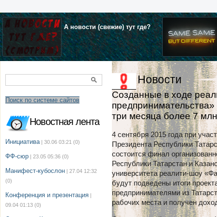
А новости (свежие) тут где?
Новости
Созданные в ходе реал
Поиск по системе сайтов
предпринимательства» 
три месяца более 7 мл
Новостная лента
4 сентября 2015 года при уча
Инициатива
| 30.06 03:21
(0)
Президента Республики Татар
состоится финал организованн
ФФ-сюр
| 23.05 05:36
(0)
Республики Татарстан и Казан
Манифест-кубослон
| 27.04 12:32
университета реалити-шоу «Фа
(0)
будут подведены итоги проект
предпринимателями из Татарст
Конференция и презентация
|
рабочих места и получен дохо
09.04 01:13
(0)