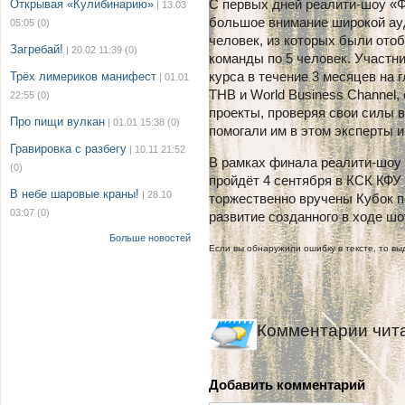
С первых дней реалити-шоу «
Открывая «Кулибинарию»
| 13.03
большое внимание широкой ауд
05:05
(0)
человек, из которых были отоб
Загребай!
| 20.02 11:39
(0)
команды по 5 человек. Участн
курса в течение 3 месяцев на
Трёх лимериков манифест
| 01.01
ТНВ и World Business Channel,
22:55
(0)
проекты, проверяя свои силы 
Про пищи вулкан
| 01.01 15:38
(0)
помогали им в этом эксперты 
Гравировка с разбегу
| 10.11 21:52
В рамках финала реалити-шоу
(0)
пройдёт 4 сентября в КСК КФ
В небе шаровые краны!
| 28.10
торжественно вручены Кубок по
03:07
(0)
развитие созданного в ходе шо
Больше новостей
Если вы обнаружили ошибку в тексте, то выд
Комментарии чит
Добавить комментарий