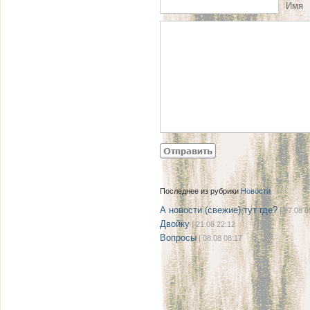
Имя
Последнее из рубрики
Новости
А новости (свежие) тут где?
| 27.08 0
Двойку
| 21.08 22:12
Вопросы
| 08.08 08:17