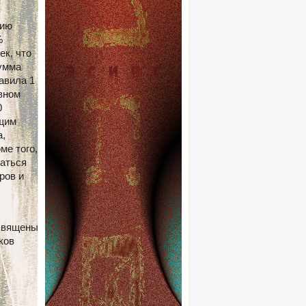
тию
%
ек, что
Сумма
авила 1
ивном
0
ющим
а,
ме того,
аться
ров и
освящены
ков