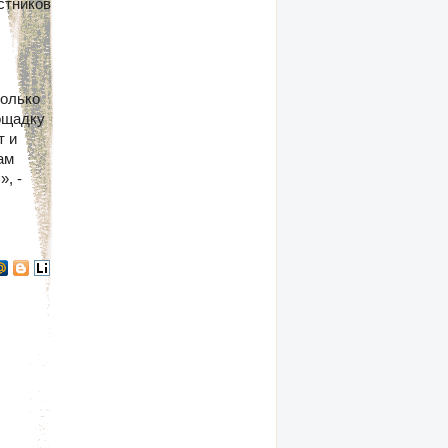
стников
колько
ощадку
т и
ам
, -