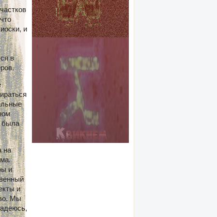
участков
 что
иоски, и
ся в
ров.
е
бираться
дельные
ном
а была
а на
ма.
ры и
твенный
екты и
во. Мы
надеюсь,