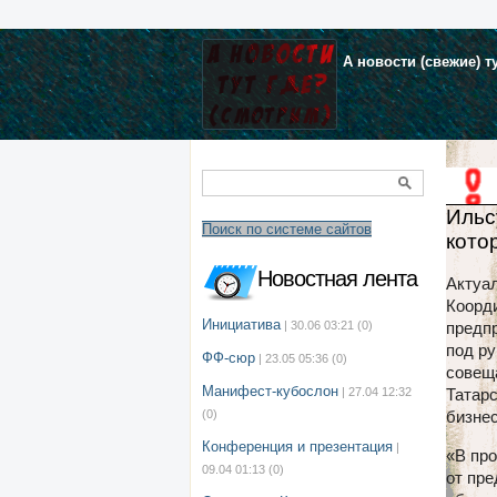
А новости (свежие) т
Ильс
Поиск по системе сайтов
кото
Новостная лента
Актуа
Коорди
Инициатива
| 30.06 03:21
(0)
предпр
под р
ФФ-сюр
| 23.05 05:36
(0)
совещ
Манифест-кубослон
| 27.04 12:32
Татарс
(0)
бизне
Конференция и презентация
|
«В пр
09.04 01:13
(0)
от пре