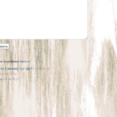
ее из рубрики
Новости
ти (свежие) тут где?
| 27.08 05:22
| 21.08 22:12
ы
| 08.08 08:17