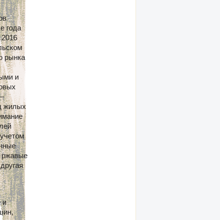
ов
е года
 2016
льском
о рынка
ыми и
говых
 –
д жилых
имание
лей
 учетом
енные
и ржавые
 другая
 и
шин,