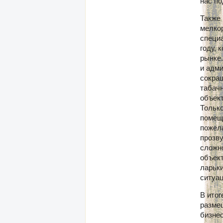
нас по
Также
мелкор
специ
году,
рынке
и адм
сокращ
табачн
объект
Только
помещ
пожел
прозву
сложно
объект
ларьки
ситуац
В итог
разме
бизнес