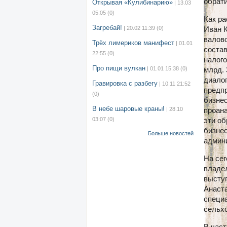
обрат
Открывая «Кулибинарию»
| 13.03
05:05
(0)
Как р
Загребай!
| 20.02 11:39
(0)
Иван К
валово
Трёх лимериков манифест
| 01.01
состав
22:55
(0)
налого
Про пищи вулкан
| 01.01 15:38
(0)
млрд. 
диалог
Гравировка с разбегу
| 10.11 21:52
предп
(0)
бизнес
В небе шаровые краны!
| 28.10
проана
03:07
(0)
эти о
бизнес
Больше новостей
админ
На се
владе
высту
Анаст
специ
сельхо
В част