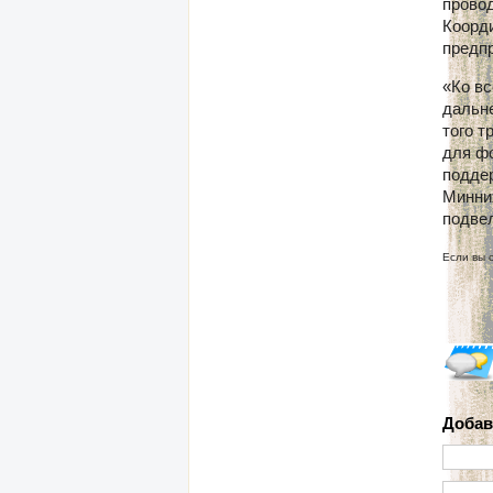
провод
Коорди
предп
«Ко вс
дальне
того 
для ф
подде
Минни
подвел
Если вы 
Добав