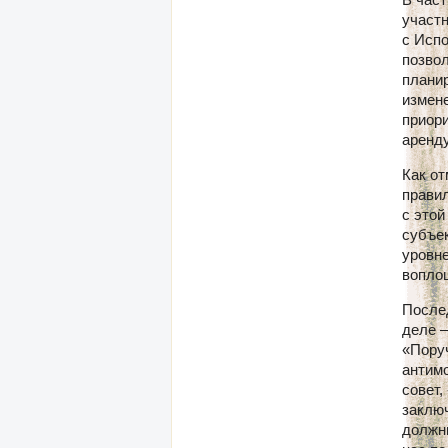
участн
с Испо
позвол
планир
измен
приори
аренду
Как от
прави
с этой
субъе
уровне
вопло
Послед
деле 
«Поруч
антим
совет,
заклю
должны