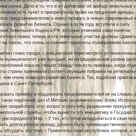
ики рынка. Дело в то, что в их договорах об аренде земельных 
лкомом есть пункт о приоритетном праве на продление аренды,
яло предпринимателям и инвестировать в новые современные к
овать развитие бизнеса. Однако в этом году вступили в силу
ения Земельного Кодекса РФ, которые отменили само понятие
тетного права: теперь и эти земельные участки должны сдавать
 на торгах, что очень осложняет горизонты планирования киоске
метил глава города, с инициативой пересмотреть установленны
ла муниципалитет уже выходил, но на федеральном уровне раз
 проблемой пока не спешат. Между тем есть примеры, когда от
кты страны принимали соответствующие поправки на региональ
, чем очень помогали развитию бизнеса. Так, подобная практик
щена в Санкт-Петербурге.
овать примеру и поддержать предпринимателей не на словах, 
– такое поручение дал И.Метшин экономическому блоку Исполко
аю проработать этот вопрос и получить разрешение прокурату
онопольной службы, чтобы вынести эту инициативу в Государс
 - распорядился Мэр. – У тех, кто готов вкладываться в свои про
чать долгосрочную аренду, должно быть преимущественное пра
 обсудить эту тему с Правительством республики, которое, я 