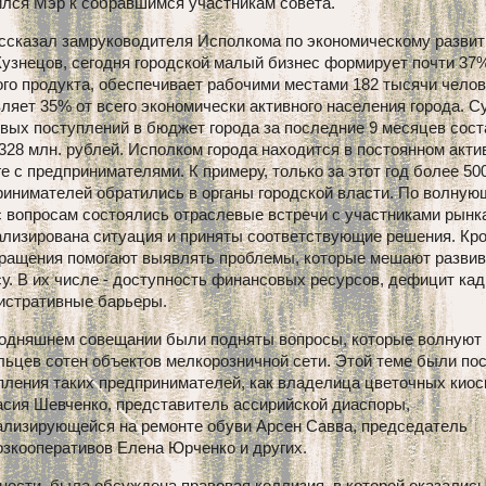
ился Мэр к собравшимся участникам совета.
ассказал замруководителя Исполкома по экономическому разви
узнецов, сегодня городской малый бизнес формирует почти 37
го продукта, обеспечивает рабочими местами 182 тысячи челов
ляет 35% от всего экономически активного населения города. 
вых поступлений в бюджет города за последние 9 месяцев сост
328 млн. рублей. Исполком города находится в постоянном акт
е с предпринимателями. К примеру, только за этот год более 50
ринимателей обратились в органы городской власти. По волну
 вопросам состоялись отраслевые встречи с участниками рынк
лизирована ситуация и приняты соответствующие решения. Кро
бращения помогают выявлять проблемы, которые мешают развив
у. В их числе - доступность финансовых ресурсов, дефицит кад
истративные барьеры.
годняшнем совещании были подняты вопросы, которые волнуют
льцев сотен объектов мелкорозничной сети. Этой теме были п
пления таких предпринимателей, как владелица цветочных киос
асия Шевченко, представитель ассирийской диаспоры,
ализирующейся на ремонте обуви Арсен Савва, председатель
зкооперативов Елена Юрченко и других.
ности, была обсуждена правовая коллизия, в которой оказались