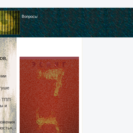
Вопросы
ов,
нии
атуше
и ТПП
ры и
ложения
ость», -