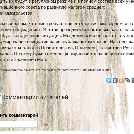
ить их будут в регулярном режиме и в полном составе всех уча
национного совета по развитию малого и среднего
ринимательства.
ем вопросам, которые требуют нашего участия, мы вернемся на
йших обсуждениях. Я готов проводить их настолько часто, нас
требует сегодняшняя ситуация. Мы должны использовать эту пл
ормирования инициатив на республиканском уровне. Нас слыша
рживают коллеги из Правительства, Президент Татарстана Руст
ханов. Поэтому нужно смелее формулировать наши инициативы»
 итоги заседания Мэр.
обнаружили ошибку в тексте, то выделите часть текста и нажмите Ctrl+Enter
Комментарии читателей
ить комментарий
Имя