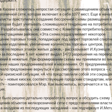
ддержит».
 в Казани сложилась непростая ситуация с размещением объект
озничной сети, которая включает в себя 1077 мест. Еще в начал
алисты приступили к созданию бессрочной схемы размещения в
 которая будет учитывать сложившуюся тенденцию на потребите
. Разрабатывалась она совместно с Комитетом потребительског
инистрациями районов. «Эта схема подразумевает некоторое
ение торговых точек, попадающих под запрет торговлей спиртн
ыми изделиями, увеличение количества торговых центров, тор
ов на первых этажах жилых домов, - рассказывает И.Кузнецов.
 за последние 5 лет комитет выдал 1473 разрешения на перево
ений в нежилые. При формировании схемы мы принимали во вн
ания наших предпринимателей и населения». От предпринимате
чало предложение вернуться к рассмотрению этого вопроса – с
й кризисной ситуации. «А что представляли собой эти сокращ
ы – новые киоски, соответствующие городским стандартам, ил
?» - поинтересовался Мэр. Как выяснилось, встречается и та, и
ия.
е было решено детально проработать вопрос и обсудить схему
щения объектов мелкорозничной сети с представителями власти
а на одном из последующих заседаний – как подчеркнул И.Мет