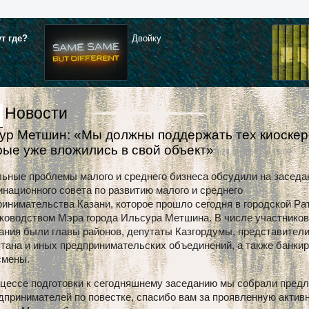
ут где?
Двойку
Новости
ур Метшин: «Мы должны поддержать тех киоскер
рые уже вложились в свой объект»
| 24.11.2015 г. в 15:09
льные проблемы малого и среднего бизнеса обсудили на заседа
национного совета по развитию малого и среднего
инимательства Казани, которое прошло сегодня в городской Р
уководством Мэра города Ильсура Метшина. В числе участников
ания были главы районов, депутаты Казгордумы, представител
тана и иных предпринимательских объединений, а также банки
смены.
оцессе подготовки к сегодняшнему заседанию мы собрали пред
дпринимателей по повестке, спасибо вам за проявленную активн