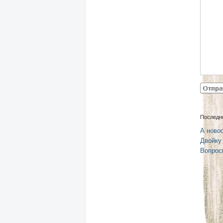
Последн
А новос
Двойку
Вопрос