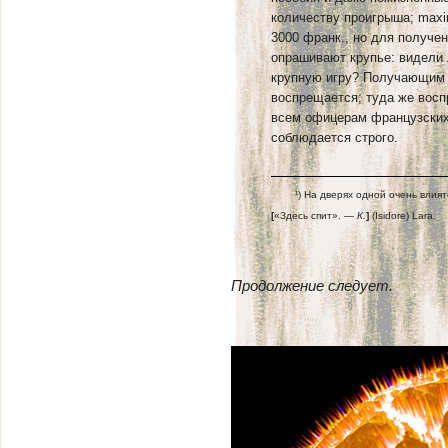
количеству проигрыша; max
3000 франк., но для получе
опрашивают крупье: видели 
крупную игру? Получающим п
воспрещается; туда же восп
всем офицерам французских 
соблюдается строго.
¹) На дверях одной очень влият
[
«Здесь спит». —
К.
]
(Isidore) Lara.
Продолжение следует.