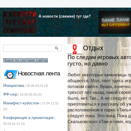
А новости (свежие) тут где?
Отдых
По следам игровых авто
Поиск по системе сайтов
густо, но давно
| 14.02.2018 г.
Новостная лента
Любят некоторые квикнемцы пр
общаются. Мол, «вот здесь иг
Инициатива
| 30.06 03:21
(0)
потоком смёл». Враки, конечно
трёхсот лет назад лавой своей
ФФ-сюр
| 23.05 05:36
(0)
было, нет. Так... А не следует
Манифест-кубослон
| 27.04 12:32
приготовиться к рассказу об 
(0)
расположенном в парке «Тиль»
следует пока. Это пока. Пока 
Конференция и презентация
|
Скальковского «Там и сям», изд
09.04 01:13
(0)