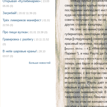
Между крупье установлена
Открывая «Кулибинарию»
| 13.03
сверх четырёх крупье полаг
05:05
(0)
последними наблюдают инспе
Загребай!
| 20.02 11:39
(0)
куда не пренебрегают вступ
совета получают чуть ли не 
Трёх лимериков манифест
| 01.01
других странах канцлеры.
22:55
(0)
Но этих экс-министров не 
Про пищи вулкан
| 01.01 15:38
(0)
губернатора, некоторым обр
лица
[
следующие
]
: своего 
Гравировка с разбегу
| 10.11 21:52
красивый мужчина, посредст
(0)
[
]
, «Messali
вернее,
Moïna
. —
К.
В небе шаровые краны!
| 28.10
Париже ¹), и наш Рауль де 
03:07
(0)
оперного театра в Монте-Карло с 1
Больше новостей
теперь уже барон и обладат
всё тот же: жизнерадостен, 
обязателен, с восторгом гово
выписывает оттуда наших т
игорного дома, Рауль даёт 
оперные и драматические, б
парижских знаменитостей. В
танцевали госпожа Леньяни 
Но на этом не кончаются б
пособия и даже пожизненные