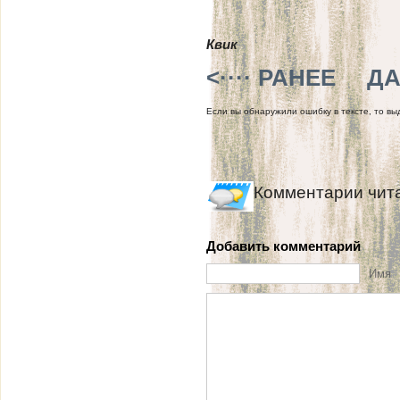
Квик
<···· РАНЕЕ
ДА
Если вы обнаружили ошибку в тексте, то выд
Комментарии чит
Добавить комментарий
Имя