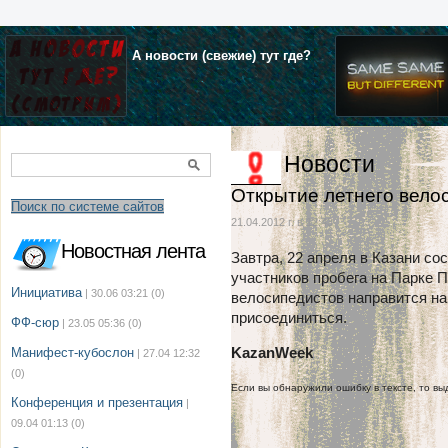
А новости (свежие) тут где?
Новости
Открытие летнего вело
Поиск по системе сайтов
21.04.2012 г. в 12:43
Новостная лента
Завтра, 22 апреля в Казани со
участников пробега на Парке П
Инициатива
| 30.06 03:21
(0)
велосипедистов направится на
присоединиться.
ФФ-сюр
| 23.05 05:36
(0)
KazanWeek
Манифест-кубослон
| 27.04 12:32
(0)
Если вы обнаружили ошибку в тексте, то выд
Конференция и презентация
|
09.04 01:13
(0)