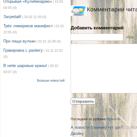
Открывая «Кулибинарию»
| 13.03
05:05
(0)
Комментарии чит
Загребай!
| 20.02 11:39
(0)
Трёх лимериков манифест
| 01.01
Добавить комментарий
22:55
(0)
Имя
Про пищи вулкан
| 01.01 15:38
(0)
Гравировка с разбегу
| 10.11 21:52
(0)
В небе шаровые краны!
| 28.10
03:07
(0)
Больше новостей
Последнее из рубрики
Новости
А новости (свежие) тут где?
| 27.08 0
Двойку
| 21.08 22:12