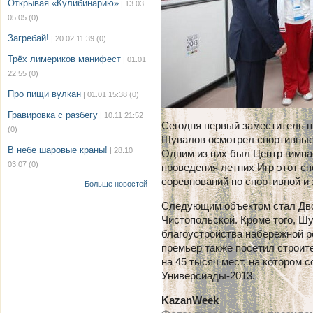
Открывая «Кулибинарию»
| 13.03
05:05
(0)
Загребай!
| 20.02 11:39
(0)
Трёх лимериков манифест
| 01.01
22:55
(0)
Про пищи вулкан
| 01.01 15:38
(0)
Гравировка с разбегу
| 10.11 21:52
Сегодня первый заместитель п
(0)
Шувалов осмотрел спортивные 
В небе шаровые краны!
| 28.10
Одним из них был Центр гимна
03:07
(0)
проведения летних Игр этот сп
соревнований по спортивной и
Больше новостей
Следующим объектом стал Дво
Чистопольской. Кроме того, Ш
благоустройства набережной р
премьер также посетил строит
на 45 тысяч мест, на котором 
Универсиады-2013.
KazanWeek