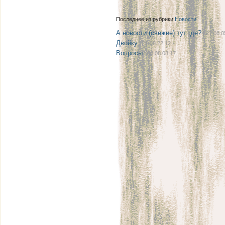
Последнее из рубрики
Новости
А новости (свежие) тут где?
| 27.08 0
Двойку
| 21.08 22:12
Вопросы
| 08.08 08:17