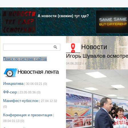
А новости (свежие) тут где?
Новости
Игорь Шувалов осмотре
Поиск по системе сайтов
04.06.2012 г. в 17:48
Новостная лента
Инициатива
| 30.06 03:21
(0)
ФФ-сюр
| 23.05 05:36
(0)
Манифест-кубослон
| 27.04 12:32
(0)
Конференция и презентация
|
09.04 01:13
(0)