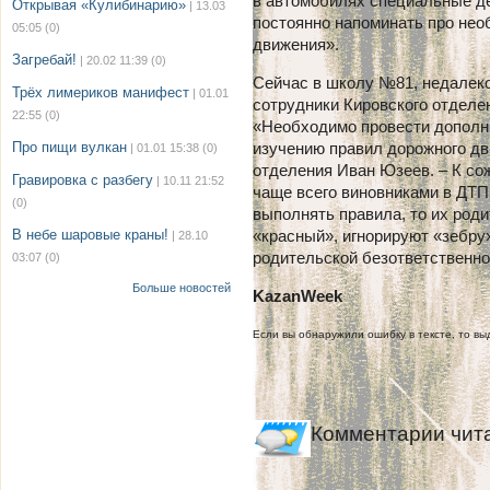
в автомобилях специальные де
Открывая «Кулибинарию»
| 13.03
постоянно напоминать про не
05:05
(0)
движения».
Загребай!
| 20.02 11:39
(0)
Сейчас в школу №81, недалеко
Трёх лимериков манифест
| 01.01
сотрудники Кировского отдел
22:55
(0)
«Необходимо провести дополн
Про пищи вулкан
изучению правил дорожного дв
| 01.01 15:38
(0)
отделения Иван Юзеев. – К со
Гравировка с разбегу
| 10.11 21:52
чаще всего виновниками в ДТП
(0)
выполнять правила, то их род
В небе шаровые краны!
«красный», игнорируют «зебру
| 28.10
родительской безответственно
03:07
(0)
Больше новостей
KazanWeek
Если вы обнаружили ошибку в тексте, то выд
Комментарии чит