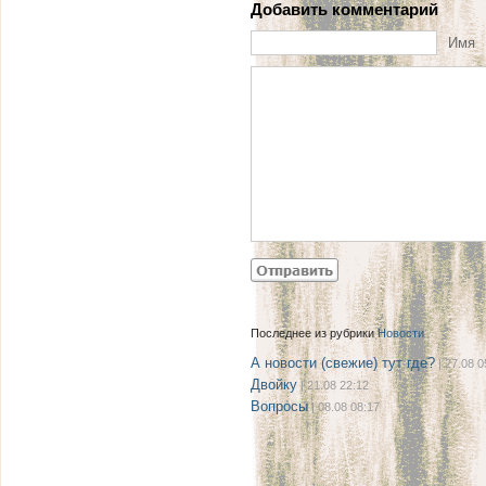
Добавить комментарий
Имя
Последнее из рубрики
Новости
А новости (свежие) тут где?
| 27.08 0
Двойку
| 21.08 22:12
Вопросы
| 08.08 08:17