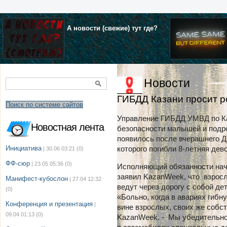
А новости (свежие) тут где?
Новости
ГИБДД Казани просит р
Поиск по системе сайтов
Управление ГИБДД УМВД по Каз
Новостная лента
безопасности малышей и подр
появилось после вчерашнего Д
Инициатива
которого погибли 8-летняя дев
| 30.06 03:21
(0)
ФФ-сюр
| 23.05 05:36
(0)
Исполняющий обязанности нач
заявил KazanWeek, что взросл
Манифест-кубослон
| 27.04 12:32
ведут через дорогу с собой дет
(0)
«Больно, когда в авариях гибну
Конференция и презентация
|
вине взрослых, своих же собс
09.04 01:13
(0)
KazanWeek. - Мы убедительно 