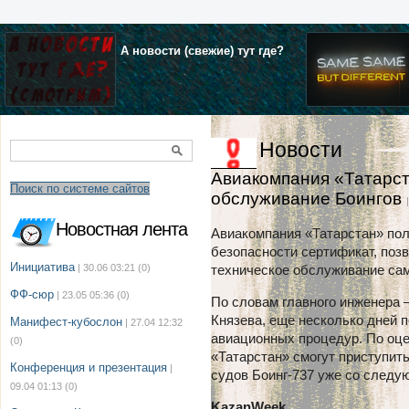
А новости (свежие) тут где?
Новости
Авиакомпания «Татарст
Поиск по системе сайтов
обслуживание Боингов
Новостная лента
Авиакомпания
«
Татарстан
»
пол
безопасности сертификат, по
Инициатива
| 30.06 03:21
(0)
техническое обслуживание сам
ФФ-сюр
| 23.05 05:36
(0)
По словам главного инженера 
Князева, еще несколько дней 
Манифест-кубослон
| 27.04 12:32
авиационных процедур. По оце
(0)
«
Татарстан
»
смогут приступить
Конференция и презентация
|
судов Боинг-737 уже со следу
09.04 01:13
(0)
KazanWeek