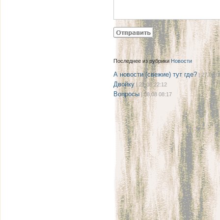
Последнее из рубрики
Новости
А новости (свежие) тут где?
| 27.08 0
Двойку
| 21.08 22:12
Вопросы
| 08.08 08:17