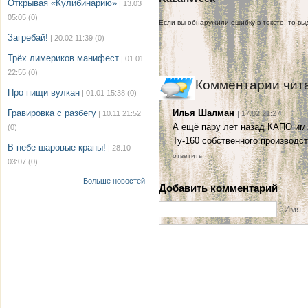
Открывая «Кулибинарию»
| 13.03
05:05
(0)
Если вы обнаружили ошибку в тексте, то выд
Загребай!
| 20.02 11:39
(0)
Трёх лимериков манифест
| 01.01
22:55
(0)
Комментарии чит
Про пищи вулкан
| 01.01 15:38
(0)
Гравировка с разбегу
Илья Шалман
| 10.11 21:52
| 17.02 21:27
А ещё пару лет назад КАПО им
(0)
Ту-160 собственного производств
В небе шаровые краны!
| 28.10
ответить
03:07
(0)
Больше новостей
Добавить комментарий
Имя