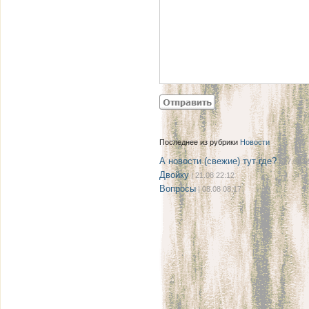
Последнее из рубрики
Новости
А новости (свежие) тут где?
| 27.08 0
Двойку
| 21.08 22:12
Вопросы
| 08.08 08:17