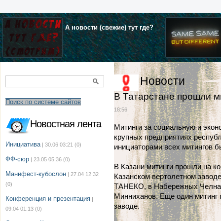
А новости (свежие) тут где?
Новости
В Татарстане прошли м
Поиск по системе сайтов
18:56
Новостная лента
Митинги за социальную и экон
крупных предприятиях республ
Инициатива
| 30.06 03:21
(0)
инициаторами всех митингов 
ФФ-сюр
| 23.05 05:36
(0)
В Казани митинги прошли на к
Манифест-кубослон
| 27.04 12:32
Казанском вертолетном завод
(0)
ТАНЕКО, в Набережных Челнах
Минниханов. Еще один митинг
Конференция и презентация
|
заводе.
09.04 01:13
(0)