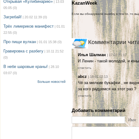
Открывая «Кулибинарию»
| 13.03
KazanWeek
05:05
(0)
Если вы обнаружили ошибку в тексте, то выд
Загребай!
| 20.02 11:39
(0)
Трёх лимериков манифест
| 01.01
22:55
(0)
Комментарии чит
Про пищи вулкан
| 01.01 15:38
(0)
Гравировка с разбегу
| 10.11 21:52
Илья Шалман
| 17.02 21:17
(0)
И Ленин - такой молодой, и юны
В небе шаровые краны!
| 28.10
ответить
03:07
(0)
abcz
| 18.02 02:13
Больше новостей
Чё за мелкие букафки , не видно
за кого радуемся на этот раз ?
ответить
Добавить комментарий
Имя