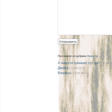
Последнее из рубрики
Новости
А новости (свежие) тут где?
| 27.08 0
Двойку
| 21.08 22:12
Вопросы
| 08.08 08:17