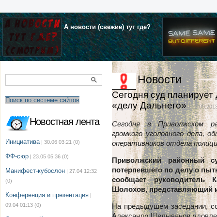
А новости (свежие) тут где?
Новости
Сегодня суд планирует 
Поиск по системе сайтов
«делу Дальнего»
| 23.09.2013
Новостная лента
Сегодня в Приволжском ра
громкого уголовного дела, 
Инициатива
| 30.06 03:21
(0)
оперативников отдела полици
ФФ-сюр
| 23.05 05:36
(0)
Приволжский районный су
потерпевшего по делу о пытк
Манифест-кубослон
| 27.04 12:32
сообщает руководитель К
(0)
Шолохов, представляющий и
Конференция и презентация
|
09.04 01:13
(0)
На предыдущем заседании, с
Александр Щелыванов удовлет