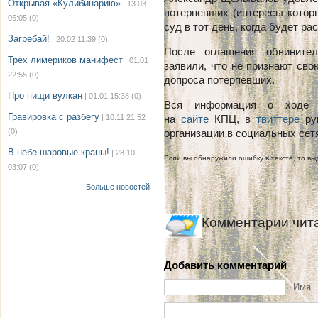
Открывая «Кулибинарию»
| 13.03
потерпевших (интересы котор
05:05
(0)
суд в тот день, когда будет ра
Загребай!
| 20.02 11:39
(0)
После оглашения обвините
Трёх лимериков манифест
| 01.01
заявили, что не признают сво
22:55
(0)
допроса потерпевших.
Про пищи вулкан
| 01.01 15:38
(0)
Вся информация о ходе с
Гравировка с разбегу
| 10.11 21:52
на
сайте
КПЦ
,
в
твиттере
рук
(0)
организации в социальных се
В небе шаровые краны!
| 28.10
Если вы обнаружили ошибку в тексте, то выд
03:07
(0)
Больше новостей
Комментарии чит
Добавить комментарий
Имя