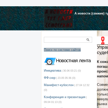
А новости (свежие) т
Упра
Поиск по системе сайтов
суде
Новостная лента
К сож
погаш
Инициатива
| 30.06 03:21
(0)
проис
напом
ФФ-сюр
| 23.05 05:36
(0)
Совме
Манифест-кубослон
| 27.04 12:32
должн
(0)
только
Конференция и презентация
|
минув
09.04 01:13
(0)
рынка 