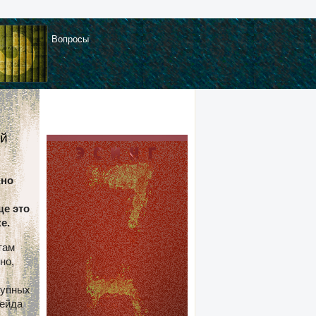
Вопросы
ой
нно
ще это
е.
там
но,
рупных
рейда