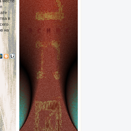
а месте
ыл
лате
тва в
сего
в на