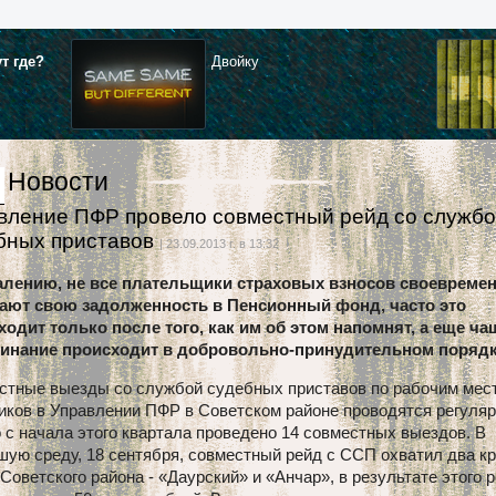
ут где?
Двойку
Новости
вление ПФР провело совместный рейд со служб
бных приставов
| 23.09.2013 г. в 13:32
алению, не все плательщики страховых взносов своевреме
ают свою задолженность в Пенсионный фонд, часто это
ходит только после того, как им об этом напомнят, а еще ча
инание происходит в добровольно-принудительном порядк
стные выезды со службой судебных приставов по рабочим мес
иков в Управлении ПФР в Советском районе проводятся регуляр
 с начала этого квартала проведено 14 совместных выездов. В
шую среду, 18 сентября, совместный рейд с ССП охватил два к
Советского района - «Даурский» и «Анчар», в результате этого 