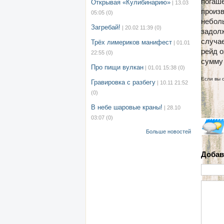
погаше
Открывая «Кулибинарию»
| 13.03
произ
05:05
(0)
небол
Загребай!
| 20.02 11:39
(0)
задол
случае
Трёх лимериков манифест
| 01.01
рейд о
22:55
(0)
сумму 
Про пищи вулкан
| 01.01 15:38
(0)
Если вы 
Гравировка с разбегу
| 10.11 21:52
(0)
В небе шаровые краны!
| 28.10
03:07
(0)
Больше новостей
Добав