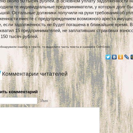
но около 50 тысяч рублей. В основном уплату задолженности н
водили те индивидуальные предприниматели, у которых долг б
ьшой. Остальные должники получили на руки требования об уп
женности вместе с предупреждением возможного ареста имущес
, если задолженность не будет погашена в ближайшее время. В
хватил 15 предпринимателей, не заплативших страховых взносо
150 тысяч рублей.
обнаружили ошибку в тексте, то выделите часть текста и нажмите Ctrl+Enter
Комментарии читателей
ить комментарий
Имя