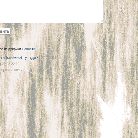
ее из рубрики
Новости
ти (свежие) тут где?
| 27.08 05:22
| 21.08 22:12
ы
| 08.08 08:17