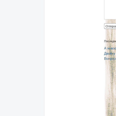
Последн
А новос
Двойку
Вопрос