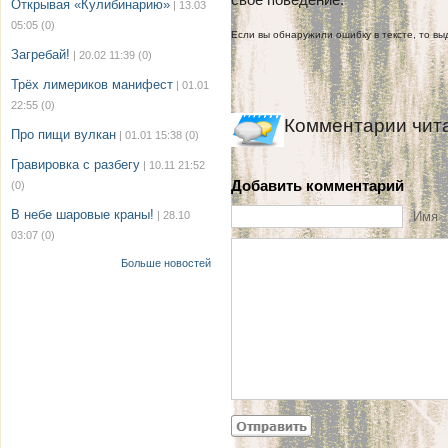
Открывая «Кулибинарию»
| 13.03
05:05
(0)
Если вы обнаружили ошибку в тексте, то выд
Загребай!
| 20.02 11:39
(0)
Трёх лимериков манифест
| 01.01
22:55
(0)
Комментарии чит
Про пищи вулкан
| 01.01 15:38
(0)
Гравировка с разбегу
| 10.11 21:52
Добавить комментарий
(0)
В небе шаровые краны!
| 28.10
Имя
03:07
(0)
Больше новостей