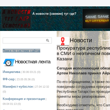
А новости (свежие) тут где?
Новости
Прокуратура республик
Поиск по системе сайтов
в СМИ о неэтичном пов
Казани
| 23.09.2013 г. в 17:33
Новостная лента
Сегодня исполняющий обяза
Инициатива
| 30.06 03:21
(0)
Артем Николаев принял Айр
ФФ-сюр
| 23.05 05:36
(0)
По его обращениям, а также п
поведении сотрудника прокур
Манифест-кубослон
| 27.04 12:32
Республики Татарстан проводи
(0)
приняты меры реагирования.
Конференция и презентация
|
09.04 01:13
(0)
Необходимо отметить, что Сал
свое поведение.