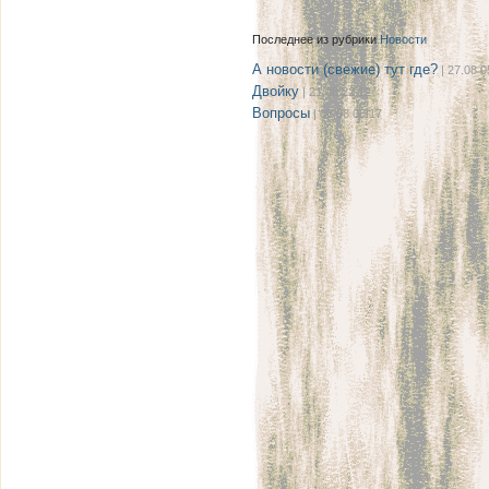
Последнее из рубрики
Новости
А новости (свежие) тут где?
| 27.08 0
Двойку
| 21.08 22:12
Вопросы
| 08.08 08:17