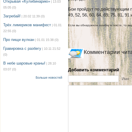
Открывая «Кулибинарию»
| 13.03
05:05
(0)
Бои пройдут по действующим п
49, 52, 56, 60, 64, 69, 75, 81, 91
Загребай!
| 20.02 11:39
(0)
Трёх лимериков манифест
| 01.01
Если вы обнаружили ошибку в тексте, то выд
22:55
(0)
Про пищи вулкан
| 01.01 15:38
(0)
Гравировка с разбегу
| 10.11 21:52
Комментарии чит
(0)
В небе шаровые краны!
| 28.10
Добавить комментарий
03:07
(0)
Больше новостей
Имя