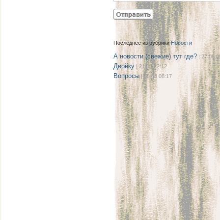
Последнее из рубрики
Новости
А новости (свежие) тут где?
| 27.08 0
Двойку
| 21.08 22:12
Вопросы
| 08.08 08:17