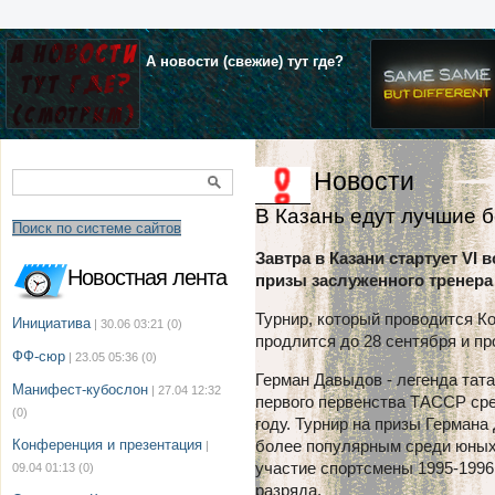
А новости (свежие) тут где?
Новости
В Казань едут лучшие 
Поиск по системе сайтов
Завтра в Казани стартует VI 
Новостная лента
призы заслуженного тренера
Турнир, который проводится К
Инициатива
| 30.06 03:21
(0)
продлится до 28 сентября и пр
ФФ-сюр
| 23.05 05:36
(0)
Герман Давыдов - легенда тат
Манифест-кубослон
| 27.04 12:32
первого первенства ТАССР сре
(0)
году. Турнир на призы Герман
Конференция и презентация
более популярным среди юных
|
участие спортсмены 1995-1996 
09.04 01:13
(0)
разряда.