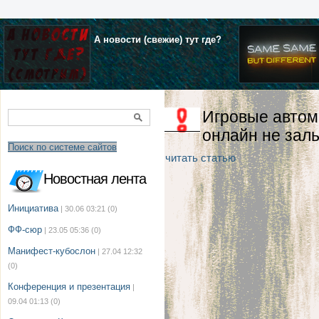
А новости (свежие) тут где?
Игровые автом
онлайн не заль
Поиск по системе сайтов
читать статью
Новостная лента
Инициатива
| 30.06 03:21
(0)
ФФ-сюр
| 23.05 05:36
(0)
Манифест-кубослон
| 27.04 12:32
(0)
Конференция и презентация
|
09.04 01:13
(0)