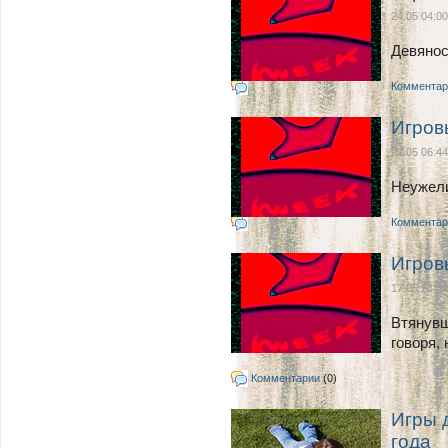
24.05 04:00
Девянос
Комментар
Игров
22.05 06:44
Неужели
Комментар
Игров
17.05 23:44
Втянувш
говоря, 
Комментарии
(0)
Игры 
года