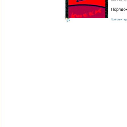
Порядок
Комментар