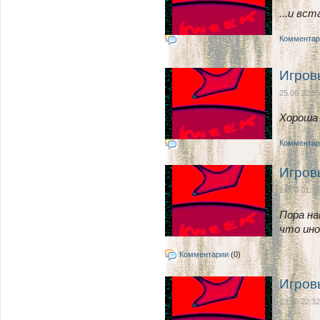
...и вс
Комментар
Игров
25.06 22:35
Хороша 
Комментар
Игров
14.06 01:32
Пора на
что ино
Комментарии
(0)
Игров
03.06 22:32