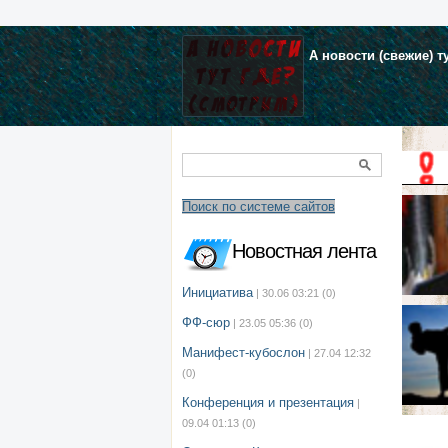
А новости (свежие) т
Поиск по системе сайтов
Новостная лента
Инициатива
| 30.06 03:21
(0)
ФФ-сюр
| 23.05 05:36
(0)
Манифест-кубослон
| 27.04 12:32
(0)
Конференция и презентация
|
09.04 01:13
(0)