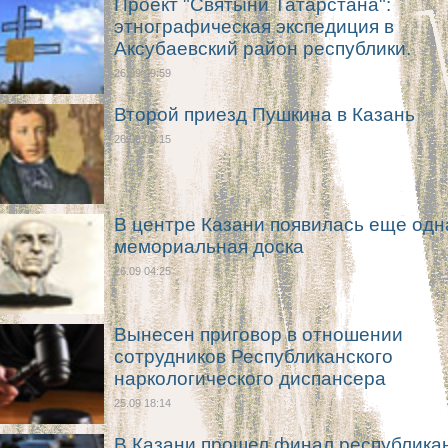
Проект "Святыни Татарстана":
этнографическая экспедиция в
Аксубаевский район республики.
26.09 09:59
Второй приезд Пушкина в Казань
26.09 09:15
В центре Казани появилась еще одн
мемориальная доска
26.09 04:25
Вынесен приговор в отношении
сотрудников Республиканского
наркологического диспансера
25.09 18:14
В Казани прошел финал республика