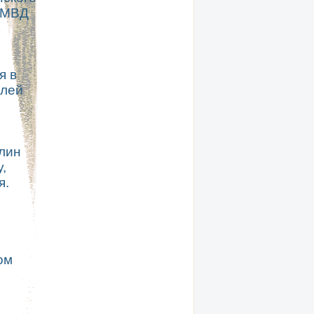
 МВД
я в
блей
лин
,
я.
ом