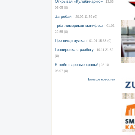
Открывая «Кулибинарию»
| 13.03
05:05
(0)
Загребай!
| 20.02 11:39
(0)
Трёх лимериков манифест
| 01.01
22:55
(0)
Про пищи вулкан
| 01.01 15:38
(0)
Гравировка с разбегу
| 10.11 21:52
(0)
В небе шаровые краны!
| 28.10
03:07
(0)
Больше новостей