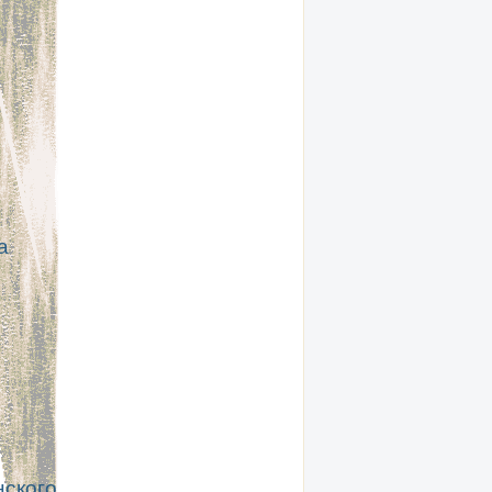
а
нского