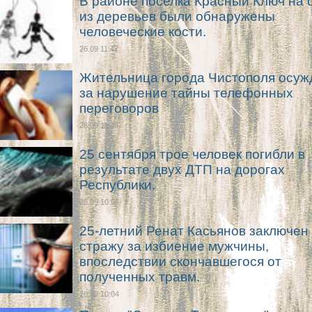
В районе поселка Красный Ключ на 
из деревьев были обнаружены
человеческие кости.
26.09 11:47
Жительница города Чистополя осуж
за нарушение тайны телефонных
переговоров
26.09 11:46
25 сентября трое человек погибли в
результате двух ДТП на дорогах
Республики.
26.09 10:56
25-летний Ренат Касьянов заключен
стражу за избиение мужчины,
впоследствии скончавшегося от
полученных травм.
26.09 10:04