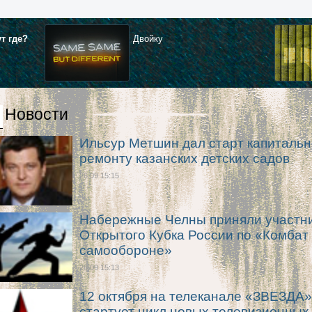
ут где?
Двойку
Новости
Ильсур Метшин дал старт капиталь
ремонту казанских детских садов
26.09 15:15
Набережные Челны приняли участн
Открытого Кубка России по «Комбат
самообороне»
26.09 15:13
12 октября на телеканале «ЗВЕЗДА»
стартует цикл новых телевизионных