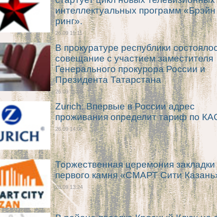
интеллектуальных программ «Брэйн
ринг».
26.09 15:11
В прокуратуре республики состояло
совещание с участием заместителя
Генерального прокурора России и
Президента Татарстана
26.09 15:05
Zurich: Впервые в России адрес
проживания определит тариф по К
26.09 14:06
Торжественная церемония закладки
первого камня «СМАРТ Сити Казань
26.09 13:24