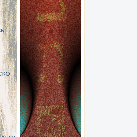
сь
АСКО
»