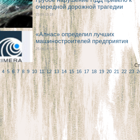
очередной дорожной трагедии
25.09 15:18
«Алнас» определил лучших
машиностроителей предприятия
25.09 14:50
Ст
3
4
5
6
7
8
9
10
11
12
13
14
15
16
17
18
19
20
21
22
23
2