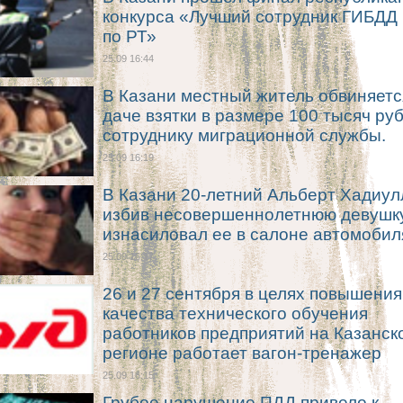
конкурса «Лучший сотрудник ГИБДД
по РТ»
25.09 16:44
В Казани местный житель обвиняетс
даче взятки в размере 100 тысяч ру
сотруднику миграционной службы.
25.09 16:19
В Казани 20-летний Альберт Хадиул
избив несовершеннолетнюю девушку
изнасиловал ее в салоне автомобил
25.09 16:17
26 и 27 сентября в целях повышения
качества технического обучения
работников предприятий на Казанск
регионе работает вагон-тренажер
25.09 16:15
Грубое нарушение ПДД привело к