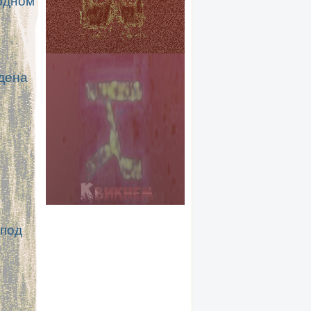
одном
дена
 под