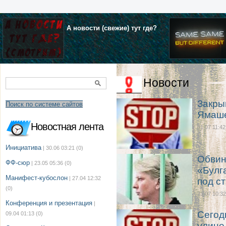
А новости (свежие) тут где?
Новости
Закры
Поиск по системе сайтов
Ямаш
Новостная лента
31.07 11:42
Инициатива
| 30.06 03:21
(0)
Обвин
ФФ-сюр
| 23.05 05:36
(0)
«Булг
Манифест-кубослон
| 27.04 12:32
под с
(0)
31.07 10:32
Конференция и презентация
|
Сегод
09.04 01:13
(0)
улице