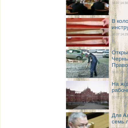
30.07 14:30
В кол
инстр
30.07 14:29
Откры
Черны
Право
30.07 13:59
На ж/д
рабоч
30.07 13:04
Для А
семь 