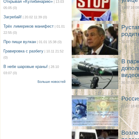
Открывая «Кулибинарию»
| 13.03
31.07 10:08
05:05
(0)
Загребай!
| 20.02 11:39
(0)
Трёх лимериков манифест
Руста
| 01.01
22:55
(0)
родит
Про пищи вулкан
31.07 09:48
| 01.01 15:38
(0)
Гравировка с разбегу
| 10.11 21:52
(0)
В пар
В небе шаровые краны!
| 28.10
допол
03:07
(0)
видео
Больше новостей
30.07 19:37
Росси
30.07 18:40
Возле