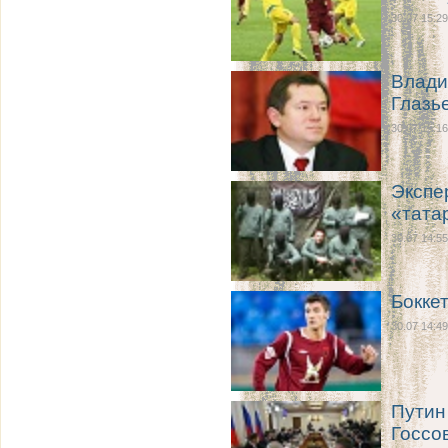
30.07 15:29
Влади
Глазь
30.07 15:16
Экспе
«тата
30.07 14:55
Бокке
30.07 14:49
Путин
Госсо