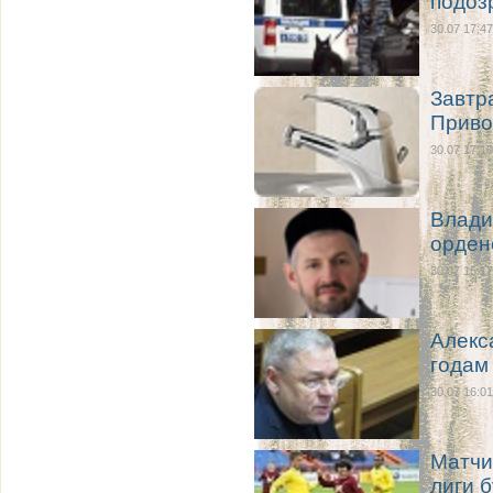
подоз
30.07 17:47
Завтр
Приво
30.07 17:10
Влади
орден
30.07 16:17
Алекс
годам
30.07 16:01
Матчи
лиги 