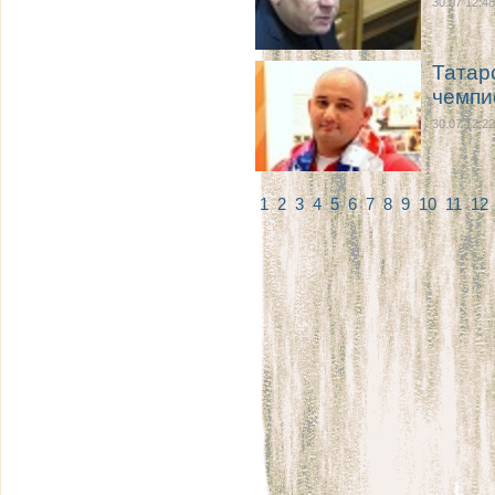
30.07 12:48
Татар
чемпи
30.07 12:22
1
2
3
4
5
6
7
8
9
10
11
12