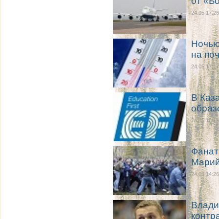
от «Б
24.05 17:26
Ночью
на по
24.05 17:17
В Каз
образ
24.05 16:16
Фанат
Марий
24.05 14:26
Влади
контр