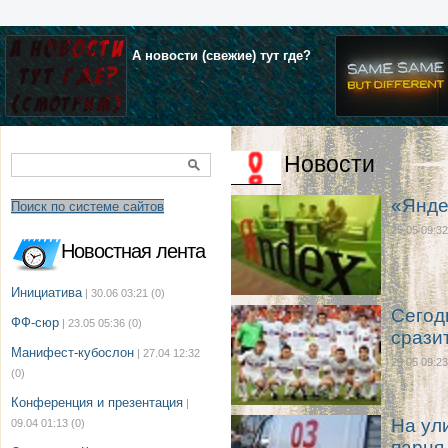
А новости (свежие) тут где?
Новости
«Янде
Поиск по системе сайтов
25.05 09:32
Новостная лента
Инициатива
| 30.06 03:21
(0)
Сегод
ФФ-сюр
| 23.05 05:36
(0)
срази
Манифест-кубослон
| 27.04 12:32
25.05 09:23
(0)
Конференция и презентация
|
На ул
09.04 01:13
(0)
парня