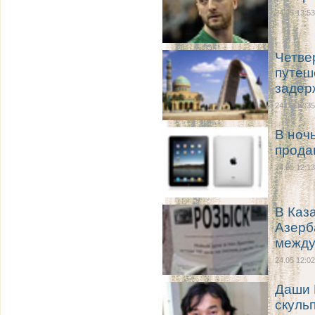
24.05 13:53
Четве
путеш
задер
24.05 12:35
В ноч
прода
24.05 12:13
В Каз
Азерб
между
24.05 12:02
Даши 
скуль