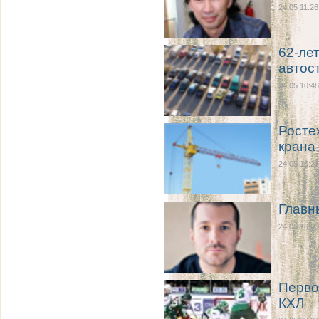
24.05 11:26
62-ле
автос
24.05 10:48
Росте
крана
24.05 10:27
Главн
24.05 10:03
Перво
КХЛ