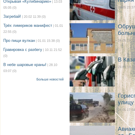
Открывая «Кулибинарию»
| 13.03
24.05 23:37
05:05
(0)
Загребай!
| 20.02 11:39
(0)
Трёх лимериков манифест
Обруш
| 01.01
22:55
(0)
больн
Про пищи вулкан
24.05 19:22
| 01.01 15:38
(0)
Гравировка с разбегу
| 10.11 21:52
(0)
В Каз
В небе шаровые краны!
| 28.10
24.05 18:33
03:07
(0)
Больше новостей
Горис
улицу
24.05 17:54
Авиак