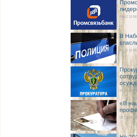
Промс
лиде
04.12 11:56
В Наб
спасл
04.12 11:55
Проку
сотру
осужд
04.12 09:39
«В на
профе
04.12 09:13
На 20