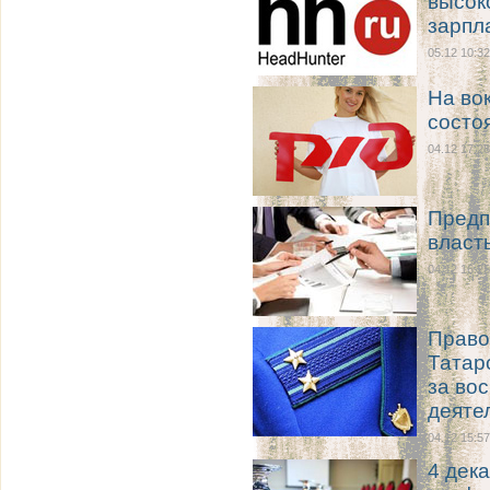
высок
зарпл
05.12 10:32
На во
состо
04.12 17:28
Предп
власт
04.12 16:25
Право
Татар
за во
деяте
04.12 15:57
4 дек