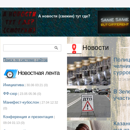
А новости (свежие) тут где?
Новости
Полиц
Поиск по системе сайтов
челни
сурро
Новостная лента
05.12 14:38
Инициатива
| 30.06 03:21
(0)
В Зел
ФФ-сюр
| 23.05 05:36
(0)
участ
Манифест-кубослон
| 27.04 12:32
05.12 14:37
(0)
Конференция и презентация
|
Казан
09.04 01:13
(0)
суд из