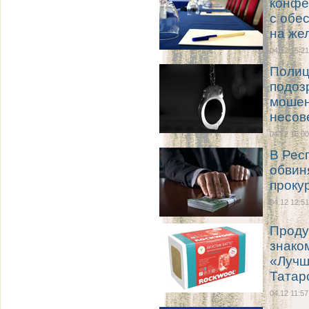
конфе
с обе
на же
04.12 15:21
Полиц
подоз
мошен
несов
04.12 15:00
В Рес
обвин
проку
04.12 12:51
Проду
знако
«Лучш
Татар
04.12 11:57