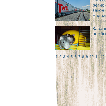
регио
закон
желез
04.12 09:02
Казан
необы
04.12 04:48
1
2
3
4
5
6
7
8
9
10
11
12