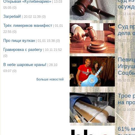
Открывая «Кулибинарию»
| 13.03
осужд
05:05
(0)
05.12 14:36
Загребай!
| 20.02 11:39
(0)
Трёх лимериков манифест
Суд п
| 01.01
22:55
(0)
дела 
Про пищи вулкан
05.12 11:28
| 01.01 15:38
(0)
Гравировка с разбегу
| 10.11 21:52
(0)
Певиц
В небе шаровые краны!
| 28.10
Игруш
03:07
(0)
Соцб
Больше новостей
05.12 11:11
Трое 
на пр
05.12 10:32
61% м