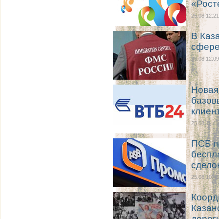
«Рост
25.08 12:21
В Каз
сфере
25.08 12:09
Новая
базов
клиен
25.08 11:43
ПСБ п
беспл
сдело
25.08 10:41
Коорд
Казан
дорог