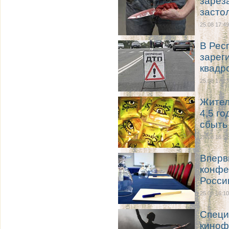
зарез
засто
25.08 17:49
В Рес
зарег
квадр
25.08 17:23
Жител
4,5 г
сбыть
25.08 16:51
Вперв
конфе
Росси
25.08 16:10
Специ
киноф