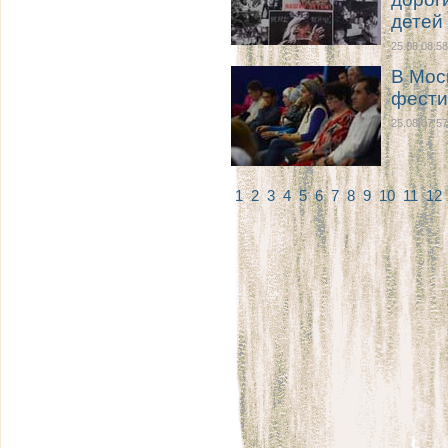
детей
25.08 08:58
В Мос
фести
25.08 07:57
1
2
3
4
5
6
7
8
9
10
11
12