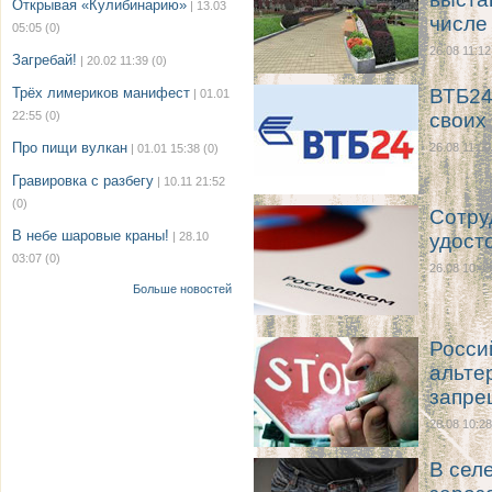
Открывая «Кулибинарию»
| 13.03
числе
05:05
(0)
26.08 11:12
Загребай!
| 20.02 11:39
(0)
Трёх лимериков манифест
ВТБ24
| 01.01
22:55
(0)
своих
Про пищи вулкан
26.08 11:00
| 01.01 15:38
(0)
Гравировка с разбегу
| 10.11 21:52
(0)
Сотру
В небе шаровые краны!
| 28.10
удост
03:07
(0)
26.08 10:43
Больше новостей
Росси
альте
запре
26.08 10:28
В сел