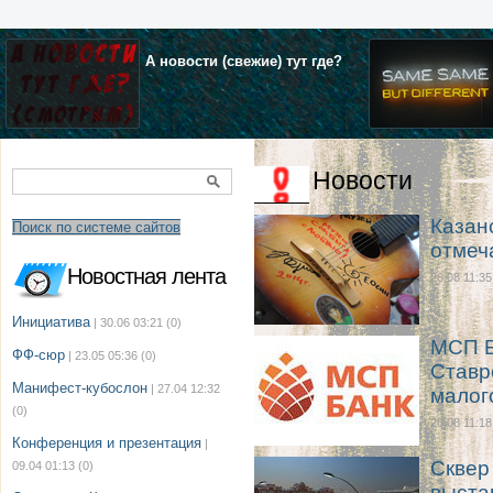
А новости (свежие) тут где?
Новости
Казан
Поиск по системе сайтов
отмеч
Новостная лента
26.08 11:35
Инициатива
| 30.06 03:21
(0)
МСП Б
ФФ-сюр
| 23.05 05:36
(0)
Ставр
Манифест-кубослон
| 27.04 12:32
малог
(0)
26.08 11:18
Конференция и презентация
|
Сквер
09.04 01:13
(0)
выста