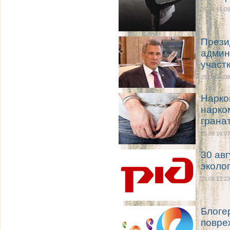
25.08 16:09
Прези
админ
участ
25.08 16:08
Нарко
нарко
грана
25.08 16:07
30 ав
эколо
25.08 12:23
Блоге
повре