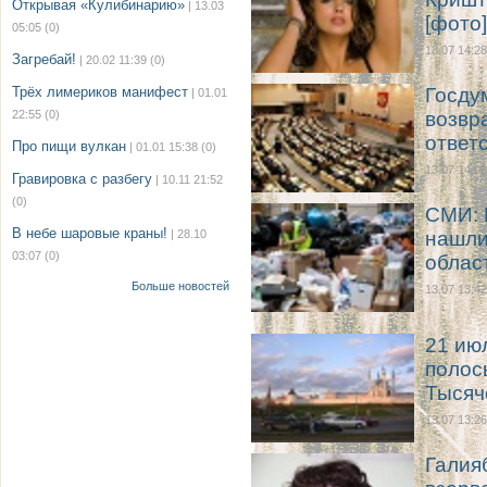
Открывая «Кулибинарию»
| 13.03
[фото]
05:05
(0)
13.07 14:28
Загребай!
| 20.02 11:39
(0)
Трёх лимериков манифест
Госду
| 01.01
22:55
(0)
возвр
ответ
Про пищи вулкан
| 01.01 15:38
(0)
13.07 14:09
Гравировка с разбегу
| 10.11 21:52
(0)
СМИ: 
В небе шаровые краны!
| 28.10
нашли
03:07
(0)
облас
Больше новостей
13.07 13:42
21 ию
полос
Тысяч
13.07 13:26
Галия