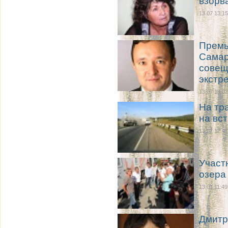
взорв
13.07 13:15
Премь
Самар
совещ
экстр
13.07 13:02
На тр
на вс
13.07 12:47
Участ
озера
13.07 11:49
Дмитр