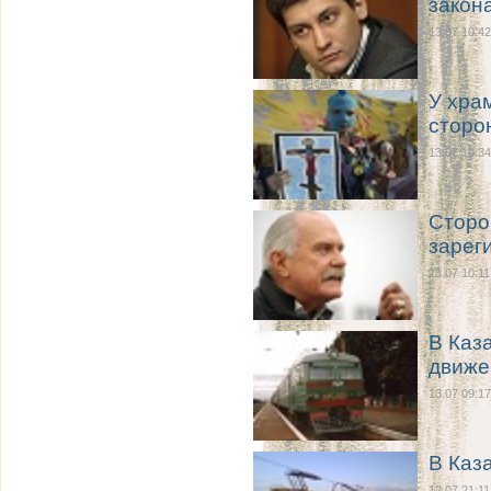
закон
13.07 10:42
У хра
сторо
13.07 10:34
Сторо
зарег
13.07 10:11
В Каз
движе
13.07 09:17
В Каз
12.07 21:11