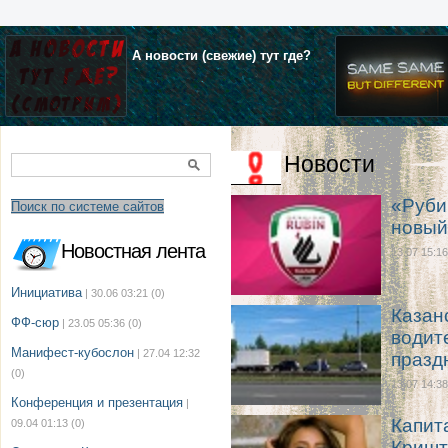
А новости (свежие) тут где?
Новости
«Руби
Поиск по системе сайтов
новый
Новостная лента
13.07 15:16
Инициатива
| 30.06 03:21
(0)
Казан
ФФ-сюр
| 23.05 05:36
(0)
водит
Манифест-кубослон
| 27.04 12:32
празд
(0)
13.07 14:38
Конференция и презентация
|
Капит
09.04 01:13
(0)
Кришт