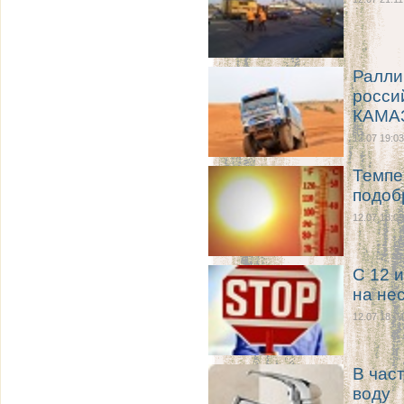
Ралли
росси
КАМА
12.07 19:03
Темпе
подоб
12.07 18:09
С 12 
на не
12.07 18:04
В час
воду