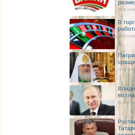
разме
05.09 14:39
В тор
работ
05.09 14:20
Патри
сращи
05.09 14:04
Влади
во гл
05.09 13:59
Руста
Татар
задей