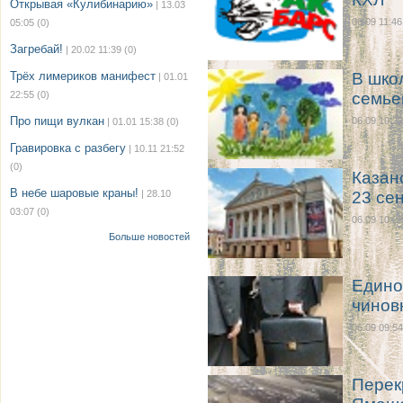
Открывая «Кулибинарию»
| 13.03
06.09 11:46
05:05
(0)
Загребай!
| 20.02 11:39
(0)
Трёх лимериков манифест
В шко
| 01.01
22:55
(0)
семье
Про пищи вулкан
06.09 10:29
| 01.01 15:38
(0)
Гравировка с разбегу
| 10.11 21:52
(0)
Казан
В небе шаровые краны!
| 28.10
23 се
03:07
(0)
06.09 10:22
Больше новостей
Едино
чинов
06.09 09:54
Перек