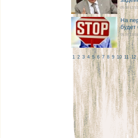
05.09 13:51
На пе
будет
05.09 13:03
1
2
3
4
5
6
7
8
9
10
11
12