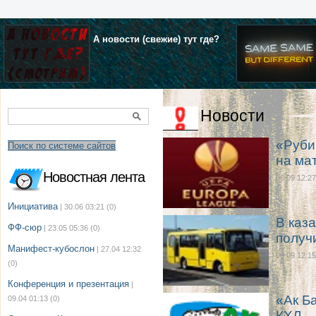
А новости (свежие) тут где?
Новости
«Руби
Поиск по системе сайтов
на ма
Новостная лента
06.09 12:27
Инициатива
| 30.06 03:21
(0)
В каз
ФФ-сюр
| 23.05 05:36
(0)
получ
Манифест-кубослон
| 27.04 12:32
06.09 12:15
(0)
Конференция и презентация
|
«Ак Б
09.04 01:13
(0)
КХЛ