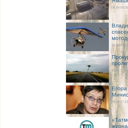
Ямаше
06.09 09:35
Влади
спасе
мотод
06.09 08:00
Проку
проле
05.09 17:59
Егора
Минис
05.09 17:23
«Татм
журна