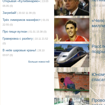
Открывая «Кулибинарию»
| 13.03
23.07 11:58
05:05
(0)
Загребай!
| 20.02 11:39
(0)
Трёх лимериков манифест
«Челс
| 01.01
22:55
(0)
милли
Про пищи вулкан
23.07 11:20
| 01.01 15:38
(0)
Гравировка с разбегу
| 10.11 21:52
(0)
Рассл
В небе шаровые краны!
| 28.10
подры
03:07
(0)
23.07 10:57
Больше новостей
Юному
спаса
23.07 10:31
Прово