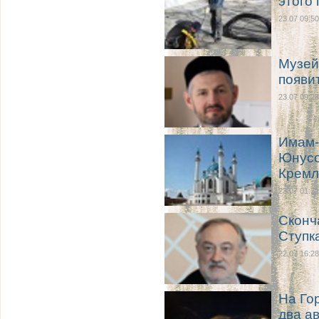
этого 
23.07 09:50
Музей
появи
23.07 09:28
Имам-
Юнусо
Кремл
23.07 01:21
Сконч
Ступк
22.07 16:28
На Го
два а