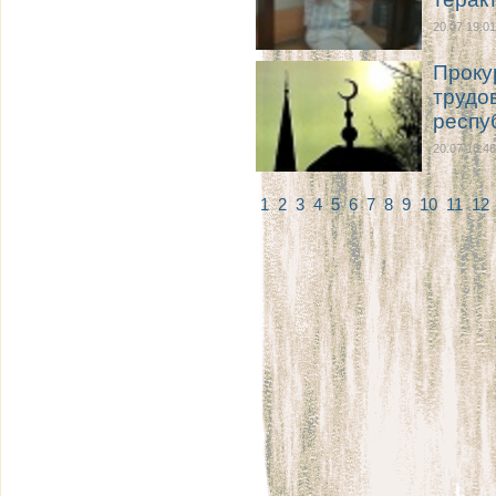
20.07 19:01
Проку
трудо
респу
20.07 18:46
1
2
3
4
5
6
7
8
9
10
11
12