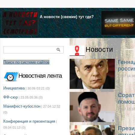
А новости (свежие) тут где?
Новости
Генна
Поиск по системе сайтов
росси
Новостная лента
23.07 14:38
Инициатива
| 30.06 03:21
(0)
Сорат
ФФ-сюр
| 23.05 05:36
(0)
помощ
Манифест-кубослон
| 27.04 12:32
23.07 13:37
(0)
Конференция и презентация
|
Прези
09.04 01:13
(0)
летни