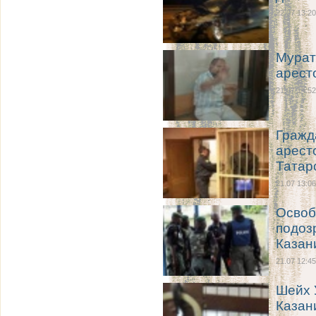
22.07 13:20
Мурат
арест
21.07 14:52
Гражд
арест
Татар
21.07 13:06
Освоб
подоз
Казан
21.07 12:45
Шейх 
Казан