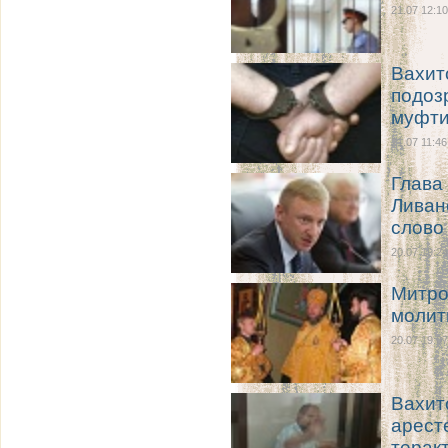
21.07 12:10
Вахит
подоз
муфт
21.07 11:46
Глава
Ливан
слово
20.07 19:24
Митро
молит
20.07 19:07
Вахит
арест
терак