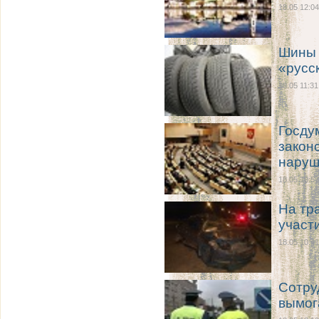
18.05 12:04
Шины 
«русс
18.05 11:31
Госду
закон
наруш
18.05 10:57
На тр
участ
18.05 10:41
Сотру
вымог