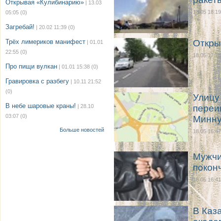
Открывая «Кулибинарию»
| 13.03
18.05 18:19
05:05
(0)
Загребай!
| 20.02 11:39
(0)
Трёх лимериков манифест
Откры
| 01.01
22:55
(0)
18.05 17:13
Про пищи вулкан
| 01.01 15:38
(0)
Гравировка с разбегу
| 10.11 21:52
(0)
Улицу
В небе шаровые краны!
| 28.10
переи
03:07
(0)
Минну
Больше новостей
18.05 16:47
Мужчи
покон
18.05 16:41
В Каз