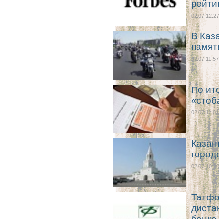
рейти
02.07 12:27
В Каз
памят
02.07 11:57
По ит
«стоб
02.07 11:01
Казан
город
02.07 10:20
Татфо
диста
банке