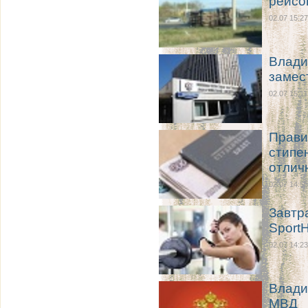
рейсо
02.07 15:27
Влади
замес
02.07 15:11
Прави
стипе
отлич
02.07 14:55
Завтр
Sport
02.07 14:23
Влади
МВД