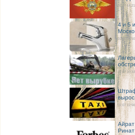
02.07 14:21
4 и 5 
Моско
02.07 13:50
Лагер
обстр
02.07 13:33
Штраф
вырос
02.07 12:56
Айрат
Ринат