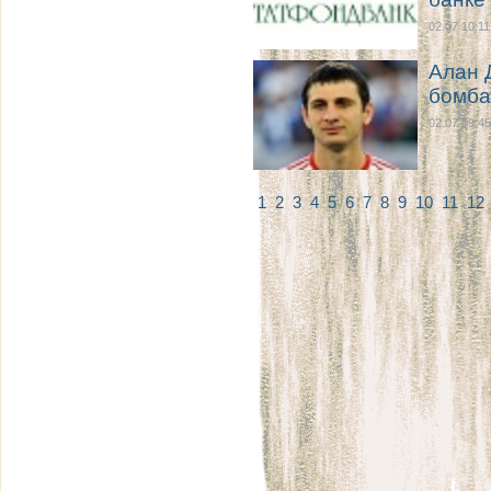
02.07 10:11
Алан 
бомба
02.07 09:45
1
2
3
4
5
6
7
8
9
10
11
12