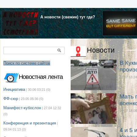
А новости (свежие) тут где?
Новости
В Кук
Поиск по системе сайтов
произ
Новостная лента
02.07 18:24
Инициатива
| 30.06 03:21
(0)
Мать 
ФФ-сюр
| 23.05 05:36
(0)
военк
Манифест-кубослон
| 27.04 12:32
02.07 18:08
(0)
Конференция и презентация
|
4 и 5 
09.04 01:13
(0)
Казан