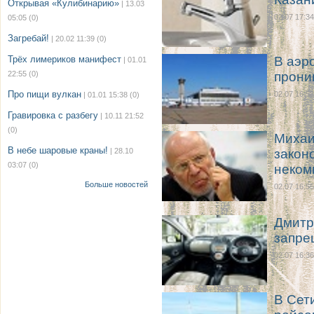
Открывая «Кулибинарию»
| 13.03
02.07 17:34
05:05
(0)
Загребай!
| 20.02 11:39
(0)
Трёх лимериков манифест
В аэр
| 01.01
22:55
(0)
прони
Про пищи вулкан
02.07 16:58
| 01.01 15:38
(0)
Гравировка с разбегу
| 10.11 21:52
(0)
Михаи
В небе шаровые краны!
| 28.10
закон
03:07
(0)
неком
Больше новостей
02.07 16:55
Дмитр
запре
02.07 16:36
В Сет