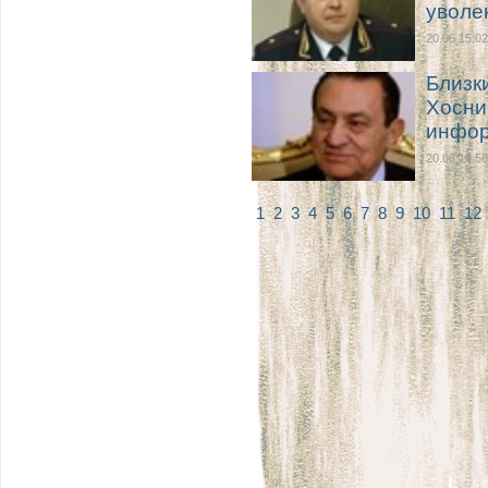
уволе
20.06 15:02
Близк
Хосни
инфор
20.06 14:56
1
2
3
4
5
6
7
8
9
10
11
12