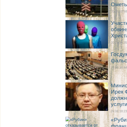
Ометь
20.06 19:58
Участ
обвин
Христ
20.06 19:35
Госду
фальс
20.06 18:44
Минис
Ирек 
должн
услуг
20.06 18:23
«Руби
франц