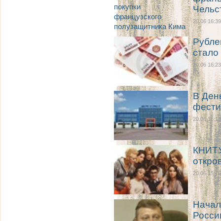
Чельс
20.06 16:39
Рубле
стало
20.06 16:23
В Ден
фести
20.06 16:12
КНИТУ
откро
20.06 15:16
Начал
Росси