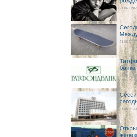
рожде
21.06 11:02
Сегод
Между
21.06 10:27
Татфо
банка
21.06 10:08
Сесси
сегод
21.06 09:33
Откры
желез