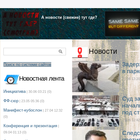
А новости (свежие) тут где?
Новости
Задер
Поиск по системе сайтов
в пар
Новостная лента
21.06 13:20
Инициатива
| 30.06 03:21
(0)
Суд з
ФФ-сюр
| 23.05 05:36
(0)
начал
Манифест-кубослон
| 27.04 12:32
под с
(0)
21.06 12:42
Конференция и презентация
|
Следс
09.04 01:13
(0)
проти