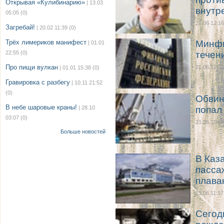
Открывая «Кулибинарию»
| 13.03
внутр
05:05
(0)
21.06 12:16
Загребай!
| 20.02 11:39
(0)
Трёх лимериков манифест
Минфи
| 01.01
22:55
(0)
течен
Про пищи вулкан
21.06 12:03
| 01.01 15:38
(0)
Гравировка с разбегу
| 10.11 21:52
(0)
Обвин
В небе шаровые краны!
| 28.10
попал
03:07
(0)
21.06 11:45
Больше новостей
В Каз
пасса
плава
21.06 11:17
Сегод