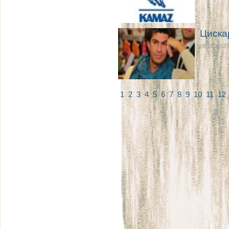
Циска
06.01 10:37
1
2
3
4
5
6
7
8
9
10
11
12