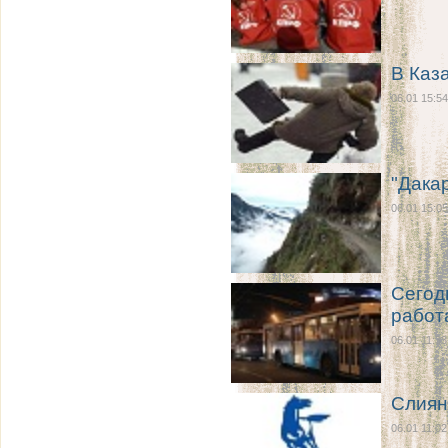
В Каз
06.01 15:54
"Дака
06.01 15:05
Сегод
работ
06.01 11:33
Слиян
06.01 11:02