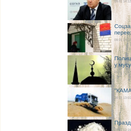
09.01 14:12
Соцза
перее
09.01 14:02
Полиц
у мус
09.01 13:37
"КАМА
09.01 13:01
Празд
09.01 12:16