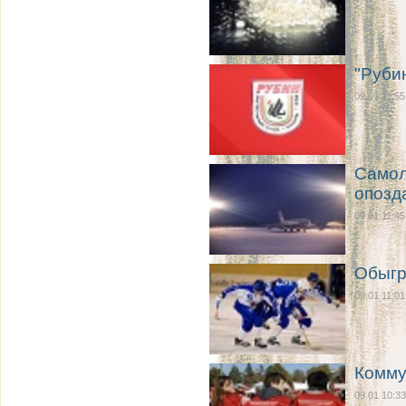
"Руби
09.01 11:55
Самол
опозд
09.01 11:45
Обыгр
09.01 11:01
Комму
09.01 10:33