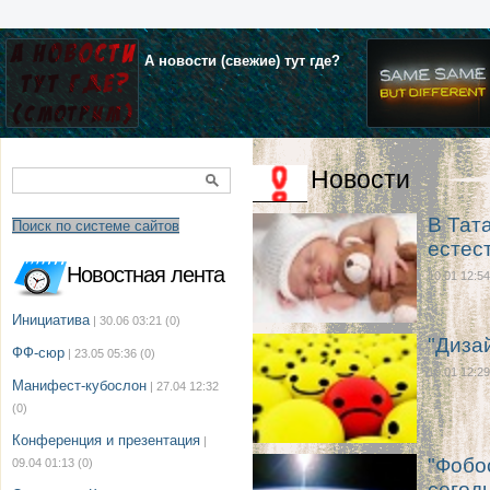
А новости (свежие) тут где?
Новости
В Тата
Поиск по системе сайтов
естес
Новостная лента
10.01 12:54
Инициатива
| 30.06 03:21
(0)
"Диза
ФФ-сюр
| 23.05 05:36
(0)
10.01 12:29
Манифест-кубослон
| 27.04 12:32
(0)
Конференция и презентация
|
"Фобо
09.04 01:13
(0)
сегод