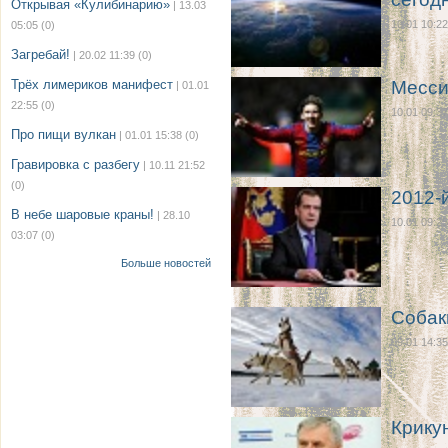
Открывая «Кулибинарию»
| 13.03
10.01 10:22
05:05
(0)
Загребай!
| 20.02 11:39
(0)
Трёх лимериков манифест
Месси
| 01.01
22:55
(0)
10.01 09:37
Про пищи вулкан
| 01.01 15:38
(0)
Гравировка с разбегу
| 10.11 21:52
(0)
2012-
В небе шаровые краны!
| 28.10
10.01 09:25
03:07
(0)
Больше новостей
Собак
09.01 14:35
Крику