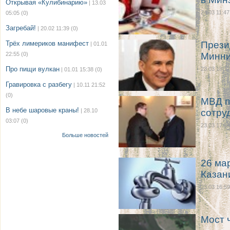
Открывая «Кулибинарию»
| 13.03
24.03 11:47
05:05
(0)
Загребай!
| 20.02 11:39
(0)
Трёх лимериков манифест
Прези
| 01.01
22:55
(0)
Минни
Про пищи вулкан
23.03 18:17
| 01.01 15:38
(0)
Гравировка с разбегу
| 10.11 21:52
(0)
МВД п
В небе шаровые краны!
| 28.10
сотру
03:07
(0)
23.03 17:14
Больше новостей
26 ма
Казан
23.03 16:59
Мост 