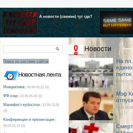
А новости (свежие) тут где?
Новости
На пл
Поиск по системе сайтов
едино
пыток
Новостная лента
24.03 13:57
Инициатива
| 30.06 03:21
(0)
Мэр К
ФФ-сюр
| 23.05 05:36
(0)
отпус
Манифест-кубослон
| 27.04 12:32
24.03 11:58
(0)
Конференция и презентация
|
Смерт
09.04 01:13
(0)
в Мин