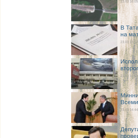
23.03 16:05
В Тат
на ма
23.03 15:52
Испол
второ
23.03 14:55
Минни
Всеми
23.03 14:44
Депут
прове