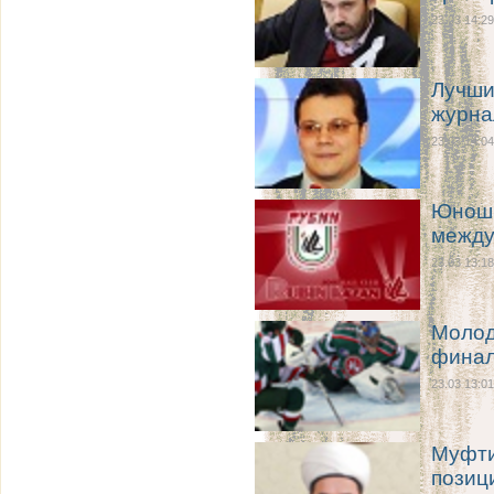
23.03 14:29
Лучши
журна
23.03 14:04
Юноши
между
23.03 13:18
Молод
фина
23.03 13:01
Муфти
позиц