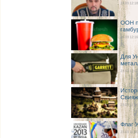
23.03 12:18
ООН п
гамбу
23.03 12:16
Для У
метал
23.03 12:07
Истор
Свияж
23.03 11:58
Флаг 
23.03 11:56