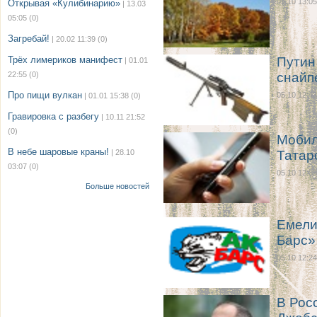
05.10 13:05
Открывая «Кулибинарию»
| 13.03
05:05
(0)
Загребай!
| 20.02 11:39
(0)
Трёх лимериков манифест
Путин
| 01.01
22:55
(0)
снайп
Про пищи вулкан
05.10 12:43
| 01.01 15:38
(0)
Гравировка с разбегу
| 10.11 21:52
(0)
Мобил
В небе шаровые краны!
| 28.10
Татар
03:07
(0)
05.10 12:35
Больше новостей
Емели
Барс»
05.10 12:24
В Рос