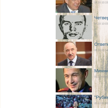
05.10 10:15
Четве
05.10 10:03
Ответ
05.10 09:54
Минни
05.10 09:49
"Руби
05.10 00:44