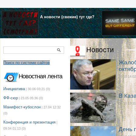
А новости (свежие) тут где?
Новости
Жалоб
Поиск по системе сайтов
октяб
Новостная лента
05.10 14:02
Инициатива
| 30.06 03:21
(0)
В Каз
ФФ-сюр
| 23.05 05:36
(0)
05.10 13:11
Манифест-кубослон
| 27.04 12:32
(0)
Конференция и презентация
|
День 
09.04 01:13
(0)