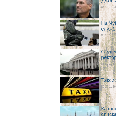
Джобс
05.10 12:08
На Чу
служб
05.10 11:39
Студе
ректо
05.10 11:38
Такси
05.10 11:26
Казан
спис