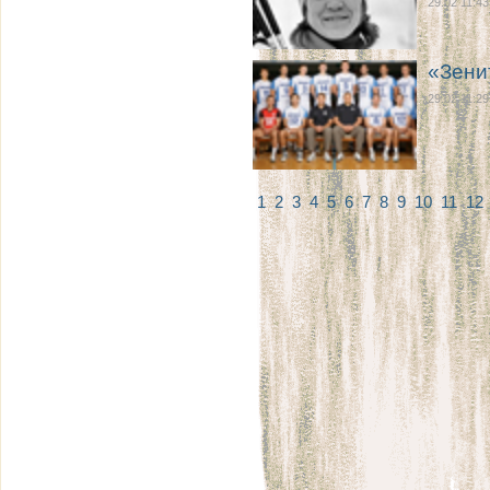
29.02 11:43
«Зени
29.02 11:29
1
2
3
4
5
6
7
8
9
10
11
12