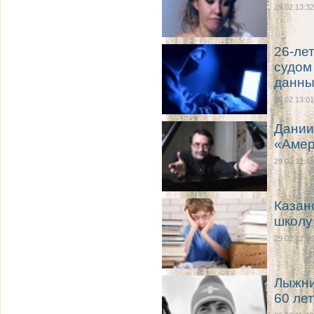
29.02 13:32
26-ле
судом
данны
29.02 13:01
Дании
«Амер
29.02 12:49
Казан
школу
29.02 12:36
Лыжни
60 лет