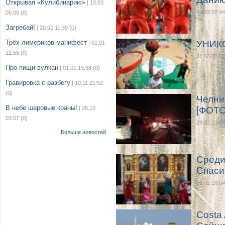
Открывая «Кулибинарию»
| 13.03
01.03 07:44
05:05
(0)
Загребай!
| 20.02 11:39
(0)
Трёх лимериков манифест
УНИКС
| 01.01
22:55
(0)
01.03 00:52
Про пищи вулкан
| 01.01 15:38
(0)
Гравировка с разбегу
| 10.11 21:52
(0)
Челни
В небе шаровые краны!
| 28.10
[ФОТО
03:07
(0)
29.02 21:09
Больше новостей
Среди
Спаси
29.02 18:04
Costa 