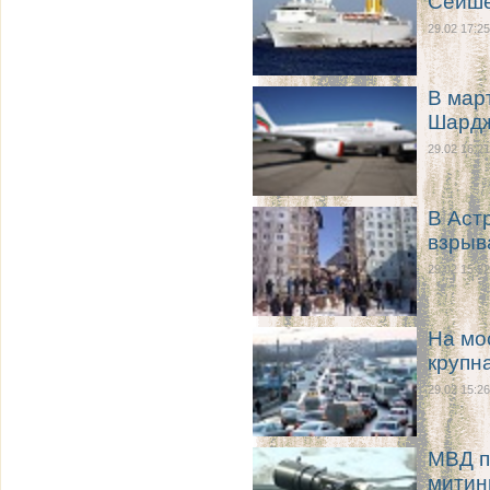
Сейше
29.02 17:25
В мар
Шард
29.02 16:21
В Аст
взрыв
29.02 15:32
На мо
крупн
29.02 15:26
МВД п
митин