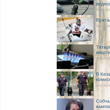
видео
29.02 15:02
Врата
29.02 14:48
Татар
кварт
29.02 14:28
В Каз
комис
29.02 14:13
Собча
кампа