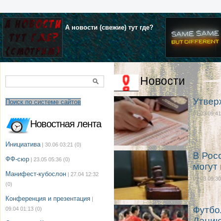
А новости (свежие) тут где?
Новости
Утвер
Поиск по системе сайтов
01.03 09:41
Новостная лента
Инициатива
| 30.06 03:21
(0)
В Рос
ФФ-сюр
| 23.05 05:36
(0)
могут 
Манифест-кубослон
| 27.04 12:32
01.03 09:30
(0)
Конференция и презентация
|
Футбо
09.04 01:13
(0)
Дани