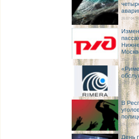
четыр
авари
26.07 04:58
Измен
пасса
Нижне
Москв
25.07 17:47
«Риме
обслу
25.07 17:44
В Рес
уголо
полиц
25.07 15:07
День 