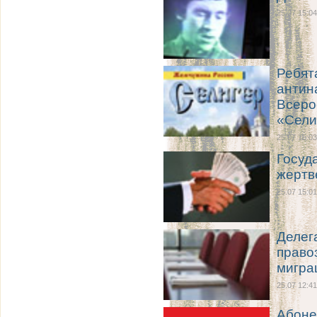
25.07 15:04
Ребят
антин
Всеро
«Сели
25.07 15:03
Госуд
жертв
25.07 15:01
Делег
право
мигра
25.07 12:41
Абоне