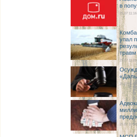
в поп
25.07 11:16
Комба
упал 
резул
травм
25.07 11:09
Осужд
«Даль
25.07 11:08
Адвок
милли
предло
25.07 10:56
МСП Б