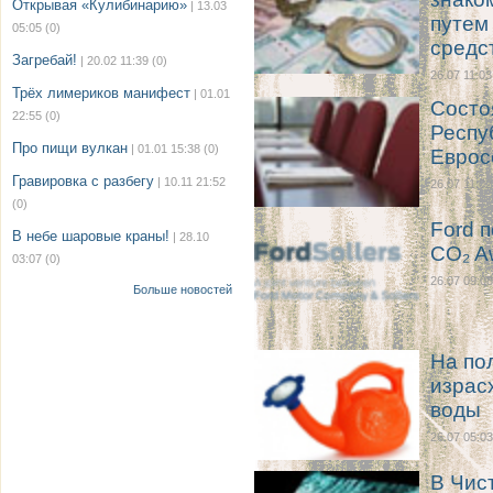
Открывая «Кулибинарию»
| 13.03
путем
05:05
(0)
средс
Загребай!
| 20.02 11:39
(0)
26.07 11:03
Трёх лимериков манифест
| 01.01
Состо
22:55
(0)
Респу
Про пищи вулкан
| 01.01 15:38
(0)
Еврос
Гравировка с разбегу
| 10.11 21:52
26.07 11:02
(0)
Ford 
В небе шаровые краны!
| 28.10
CO₂ A
03:07
(0)
26.07 09:08
Больше новостей
На по
израс
воды
26.07 05:03
В Чис