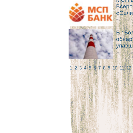
Всеро
«Сели
25.07 10:55
В г.Б
обнар
упавш
24.07 17:48
1
2
3
4
5
6
7
8
9
10
11
12