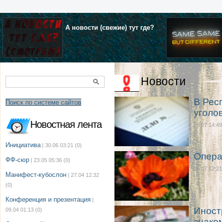
А новости (свежие) тут где?
Новости
В Рес
Поиск по системе сайтов
уголо
Новостная лента
26.07 14:49
Инициатива
| 30.06 03:21
(0)
Опера
ФФ-сюр
| 23.05 05:36
(0)
26.07 12:21
Манифест-кубослон
| 27.04 12:32
(0)
Конференция и презентация
|
Иност
09.04 01:13
(0)
знако