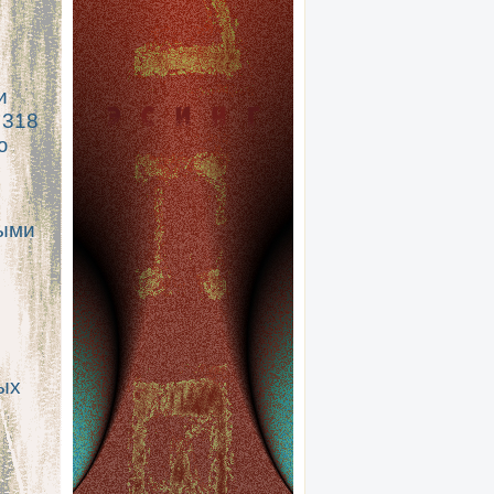
и
 318
ю
выми
ых