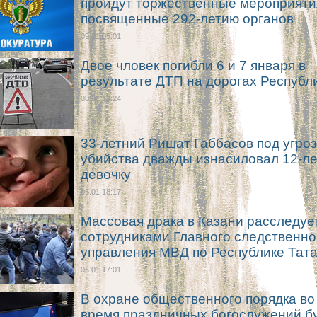
пройдут торжественные мероприяти
посвященные 292-летию органов
09.01 05:01
Двое чловек погибли 6 и 7 января в
результате ДТП на дорогах Республ
08.01 13:24
33-летний Ришат Габбасов под угро
убийства дважды изнасиловал 12-л
девочку
06.01 18:17
Массовая драка в Казани расследуе
сотрудниками Главного следственно
управления МВД по Республике Тат
06.01 17:01
В охране общественного порядка во
время праздничных богослужений б