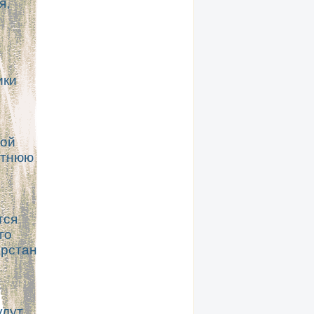
я,
ики
зой
етнюю
тся
го
арстан
удут