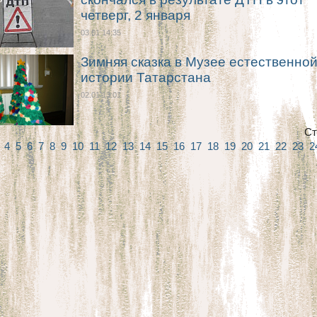
четверг, 2 января
03.01 14:35
Зимняя сказка в Музее естественно
истории Татарстана
02.01 13:01
Ст
3
4
5
6
7
8
9
10
11
12
13
14
15
16
17
18
19
20
21
22
23
2