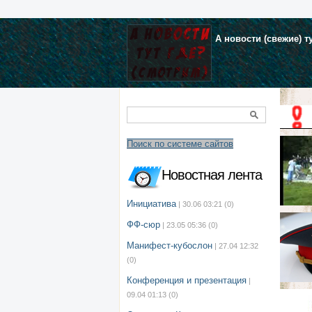
А новости (свежие) т
Поиск по системе сайтов
Новостная лента
Инициатива
| 30.06 03:21
(0)
ФФ-сюр
| 23.05 05:36
(0)
Манифест-кубослон
| 27.04 12:32
(0)
Конференция и презентация
|
09.04 01:13
(0)