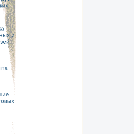
ких
ка
ных и
узей
ыта
шие
товых