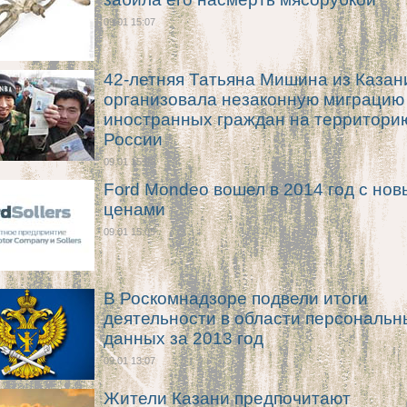
09.01 15:07
42-летняя Татьяна Мишина из Казан
организовала незаконную миграцию
иностранных граждан на территори
России
09.01 15:06
Ford Mondeo вошел в 2014 год с но
ценами
09.01 15:05
В Роскомнадзоре подвели итоги
деятельности в области персональн
данных за 2013 год
09.01 13:07
Жители Казани предпочитают