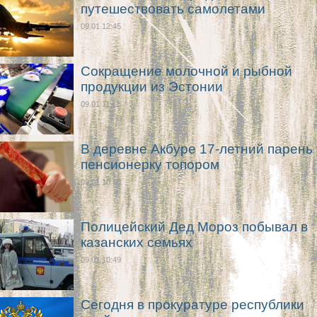
путешествовать самолетами
09.01 12:45
Сокращение молочной и рыбной
продукции из Эстонии
09.01 11:11
В деревне Акбуре 17-летний парень
пенсионерку топором
09.01 10:50
Полицейский Дед Мороз побывал в
казанских семьях
09.01 10:49
Сегодня в прокуратуре республики