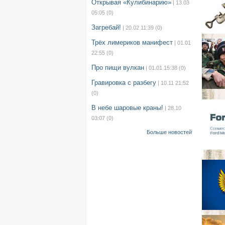
Открывая «Кулибинарию»
| 13.03
05:05
(0)
Загребай!
| 20.02 11:39
(0)
Трёх лимериков манифест
| 01.01
22:55
(0)
Про пищи вулкан
| 01.01 15:38
(0)
Гравировка с разбегу
| 10.11 21:52
(0)
В небе шаровые краны!
| 28.10
03:07
(0)
Больше новостей