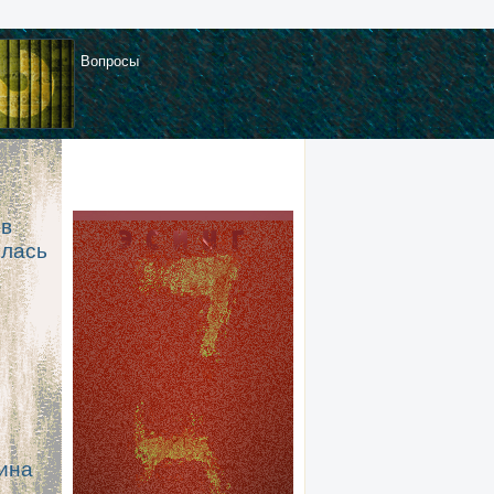
Вопросы
 в
илась
ина