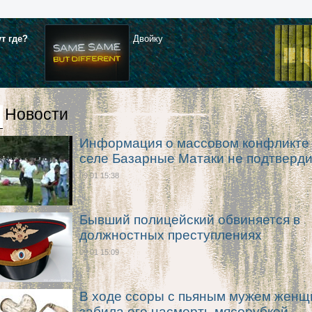
ут где?
Двойку
Новости
Информация о массовом конфликте
селе Базарные Матаки не подтверд
09.01 15:38
Бывший полицейский обвиняется в
должностных преступлениях
09.01 15:09
В ходе ссоры с пьяным мужем женщ
забила его насмерть мясорубкой