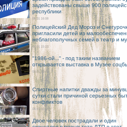
задействованы свыше 900 полицейс
республики
06.01 16:08
Полицейский Дед Мороз и Снегуроч
пригласили детей из малообеспечен
неблагополучных семей в театр и м
06.01 15:23
"1986-ой..." - под таким названием
открывается выставка в Музее соцб
06.01 10:46
Спиртные напитки дважды за минув
сутки стали причиной серьезных бы
конфликтов
06.01 10:44
Двое человек пострадали и один
скончался в результате ДТП в этот