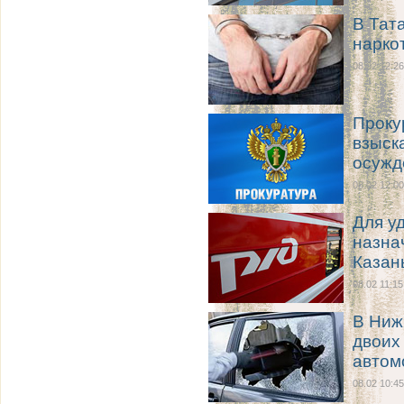
В Тат
нарко
08.02 12:26
Проку
взыск
осужд
08.02 12:00
Для у
назна
Казань
08.02 11:15
В Ниж
двоих
автом
08.02 10:45