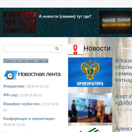
А новости (свежие) тут где?
Новости
В Каз
Поиск по системе сайтов
обосн
семик
Новостная лента
пятна
Инициатива
| 30.06 03:21
(0)
09.02 15:46
ФФ-сюр
Азат 
| 23.05 05:36
(0)
«Добр
Манифест-кубослон
| 27.04 12:32
(0)
09.02 14:56
Конференция и презентация
|
09.04 01:13
(0)
Алекс