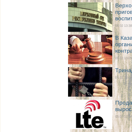
Верхо
приго
воспи
05.02 13:38
В Каз
орган
контр
05.02 13:09
Трина
05.02 13:08
Прода
вырос
05.02 12:04