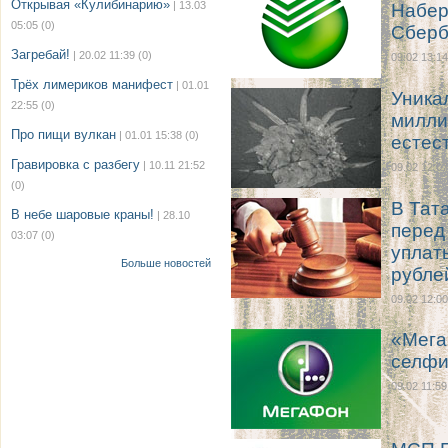
Открывая «Кулибинарию»
| 13.03
Набер
05:05
(0)
Сберб
Загребай!
| 20.02 11:39
(0)
09.02 13:14
Трёх лимериков манифест
| 01.01
Уника
22:55
(0)
милли
Про пищи вулкан
| 01.01 15:38
(0)
естес
Гравировка с разбегу
| 10.11 21:52
09.02 12:07
(0)
В Тат
В небе шаровые краны!
| 28.10
перед
03:07
(0)
уплат
Больше новостей
рубле
09.02 12:00
«Мега
селфи
09.02 11:59