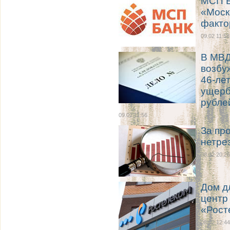
МСП Б
«Моск
факто
09.02 11:58
В МВД
возбу
46-ле
ущерб
рубле
09.02 11:56
За пр
нетре
08.02 20:26
Дом д
центр
«Рост
08.02 12:44