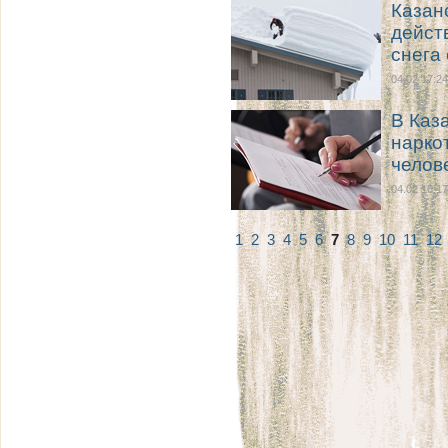
Казан
дейст
снега
04.02 17:24
В Каз
нарко
челов
04.02 16:17
1
2
3
4
5
6
7
8
9
10
11
12