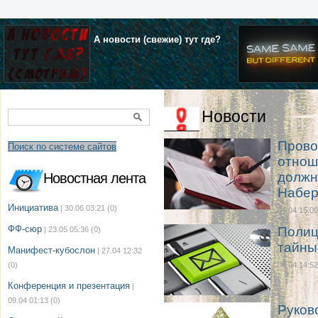
А новости (свежие) тут где?
Новости
Прово
Поиск по системе сайтов
отнош
должн
Новостная лента
Набер
Инициатива
| 30.06 03:21
(0)
04.04 15:00
ФФ-сюр
Полиц
| 23.05 05:36
(0)
тайны
Манифест-кубослон
| 27.04 12:32
(0)
04.04 14:52
Конференция и презентация
|
09.04 01:13
(0)
Руков