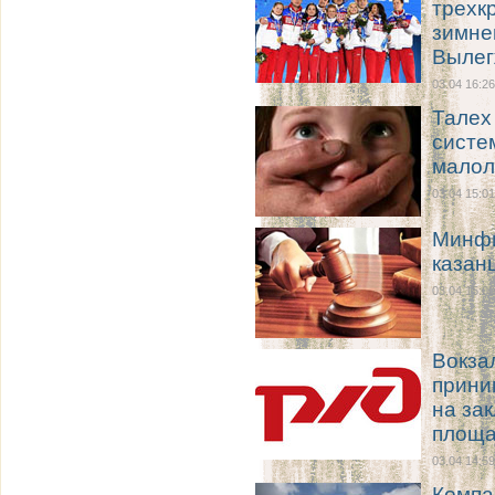
трехк
зимне
Вылег
03.04 16:26
Талех
систе
малол
03.04 15:01
Минфи
казан
03.04 15:00
Вокза
прини
на за
площа
03.04 14:59
Компа