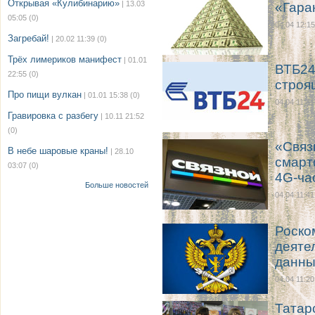
Открывая «Кулибинарию»
| 13.03
«Гара
05:05
(0)
04.04 12:15
Загребай!
| 20.02 11:39
(0)
Трёх лимериков манифест
| 01.01
ВТБ24
22:55
(0)
строя
Про пищи вулкан
| 01.01 15:38
(0)
04.04 11:41
Гравировка с разбегу
| 10.11 21:52
(0)
«Связ
В небе шаровые краны!
| 28.10
смарт
03:07
(0)
4G-ча
Больше новостей
04.04 11:41
Роско
деяте
данны
04.04 11:20
Татар