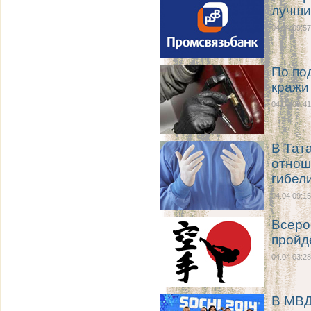
лучши
04.04 09:57
По по
кражи
04.04 09:41
В Тат
отнош
гибел
04.04 09:15
Всеро
пройд
04.04 03:28
В МВД