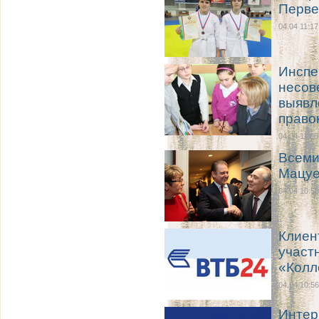
Перве
04.04 11:17
Инспе
несов
выявл
право
04.04 11:08
Всеми
Мацуе
04.04 10:58
Клиен
участ
«Колл
04.04 10:56
Интерн