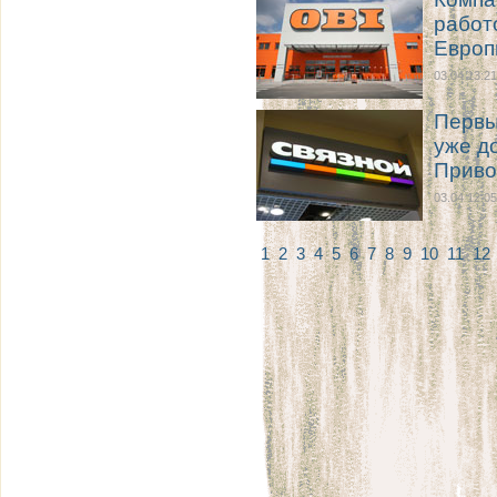
работ
Евро
03.04 13:21
Первы
уже д
Приво
03.04 12:05
1
2
3
4
5
6
7
8
9
10
11
12