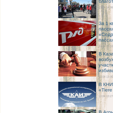
благо
13.04 14:06
За 1 
пасса
«Содр
пасса
13.04 13:32
В Каз
возбу
участ
избив
13.04 13:30
В КНИ
«Tiere
13.04 13:27
В Агр