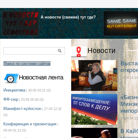
А новости (свежие) тут где?
Новости
Выста
Поиск по системе сайтов
откро
Новостная лента
14.04 14:14
Инициатива
| 30.06 03:21
(0)
«Бизн
ФФ-сюр
| 23.05 05:36
(0)
Минэк
Манифест-кубослон
| 27.04 12:32
импо
(0)
14.04 14:13
Конференция и презентация
|
В Кай
09.04 01:13
(0)
мужчи