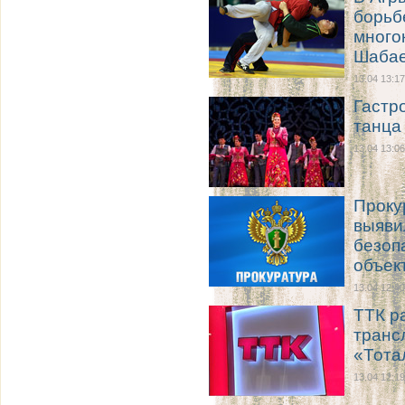
борьб
много
Шаба
13.04 13:17
Гастр
танца
13.04 13:06
Проку
выяви
безоп
объек
13.04 12:40
ТТК р
транс
«Тота
13.04 12:19