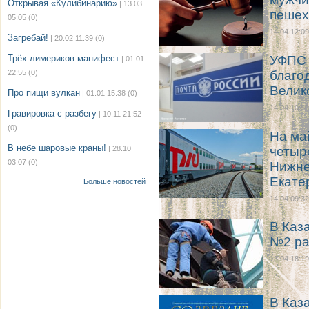
Открывая «Кулибинарию»
| 13.03
пешех
05:05
(0)
14.04 12:09
Загребай!
| 20.02 11:39
(0)
Трёх лимериков манифест
УФПС 
| 01.01
22:55
(0)
благо
Велик
Про пищи вулкан
| 01.01 15:38
(0)
14.04 10:50
Гравировка с разбегу
| 10.11 21:52
(0)
На ма
В небе шаровые краны!
| 28.10
четыр
03:07
(0)
Нижне
Екате
Больше новостей
14.04 09:32
В Каз
№2 ра
13.04 18:19
В Каз