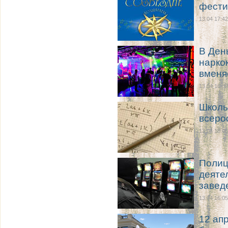
фести
13.04 17:42
В Ден
нарко
вменя
13.04 16:32
Школь
всеро
13.04 16:06
Полиц
деяте
завед
13.04 16:05
12 ап