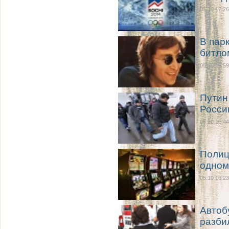
05.10 17:26
В пар
битло
05.10 16:59
Путин
Росси
05.10 16:44
Полиц
одном
05.10 16:23
Автоб
разби