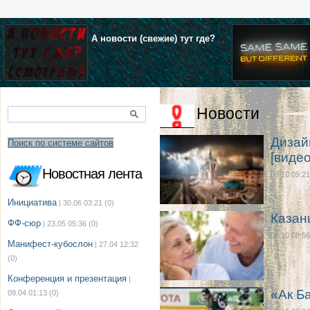
А новости (свежие) тут где?
Новости
Дизай
Поиск по системе сайтов
[видео
Новостная лента
08.10 09:21
Инициатива
| 30.06 03:21
(0)
Казан
ФФ-сюр
| 23.05 05:36
(0)
08.10 08:56
Манифест-кубослон
| 27.04 12:32
(0)
Конференция и презентация
|
«Ак Б
09.04 01:13
(0)