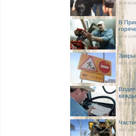
05.10 16:15
В При
горяч
05.10 15:58
Закры
05.10 15:38
Водит
кажды
05.10 15:03
Части
05.10 14:46