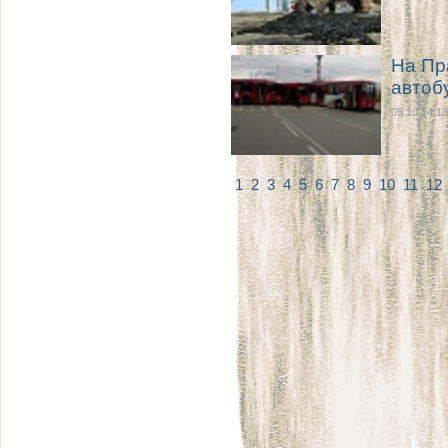
На Пр
автоб
05.10 14:13
1
2
3
4
5
6
7
8
9
10
11
12