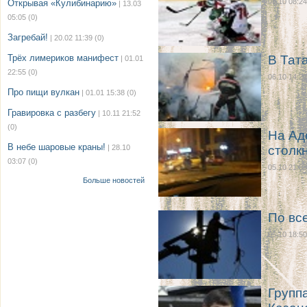
08.10 08:24
Открывая «Кулибинарию»
| 13.03
05:05
(0)
Загребай!
| 20.02 11:39
(0)
Трёх лимериков манифест
В Тат
| 01.01
22:55
(0)
06.10 14:29
Про пищи вулкан
| 01.01 15:38
(0)
Гравировка с разбегу
| 10.11 21:52
(0)
На Ад
В небе шаровые краны!
| 28.10
столк
03:07
(0)
05.10 21:33
Больше новостей
По вс
05.10 18:50
Групп