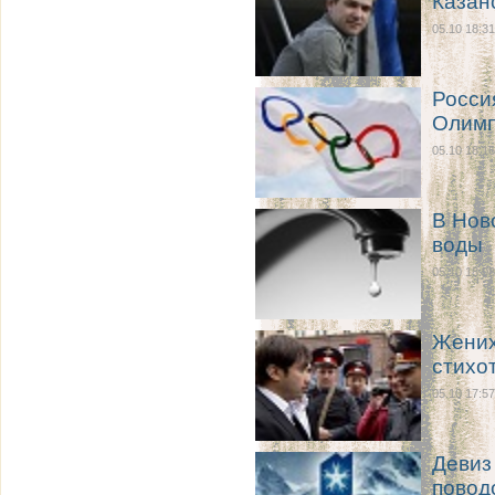
Казан
05.10 18:31
Росси
Олим
05.10 18:16
В Нов
воды
05.10 18:08
Жених
стихо
05.10 17:57
Девиз
повод