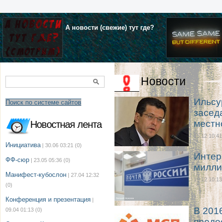
А новости (свежие) тут где?
Новости
Ильсу
Поиск по системе сайтов
засед
местн
Новостная лента
15.12 10:41
Инициатива
| 30.06 03:21
(0)
Интер
ФФ-сюр
| 23.05 05:36
(0)
милли
Манифест-кубослон
| 27.04 12:32
15.12 10:13
(0)
Конференция и презентация
|
В 201
09.04 01:13
(0)
предо