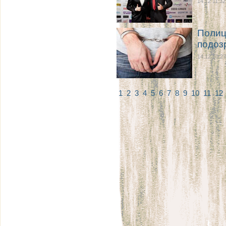
14.12 11:32
Полиц
подоз
14.12 10:27
1
2
3
4
5
6
7
8
9
10
11
12