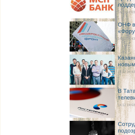
подде
14.12 16:03
ОНФ в
«Фору
14.12 15:43
Казан
новым
14.12 14:43
В Тат
телев
14.12 14:03
Сотру
подоз