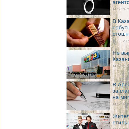
агент
14.12 13:02
В Каз
собут
стошн
14.12 12:47
Не вы
Казан
14.12 12:33
В Арс
запла
на ми
14.12 11:50
Жител
стиль