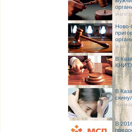
мужчи
орган
14.12 17:31
Ново-
приго
орган
14.12 17:13
В Каз
КНИТУ
14.12 16:53
В Каз
скину
14.12 16:21
В 201
предо