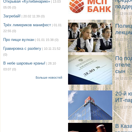
Открывая «Кулибинарию»
| 13.03
подде
05:05
(0)
15.12 09:33
Загребай!
| 20.02 11:39
(0)
Трёх лимериков манифест
Полиц
| 01.01
22:55
(0)
лекци
Про пищи вулкан
15.12 09:30
| 01.01 15:38
(0)
Гравировка с разбегу
| 10.11 21:52
(0)
По по
В небе шаровые краны!
| 28.10
отеле
03:07
(0)
сын
Больше новостей
14.12 22:33
20-й 
ИТ-па
14.12 17:37
В Каз