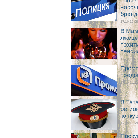
произ
носоч
бренд
17.10 12:08
В Мам
лжеце
похит
пенси
17.10 11:55
Промс
предо
17.10 11:12
В Тат
регио
конку
17.10 10:23
Проку