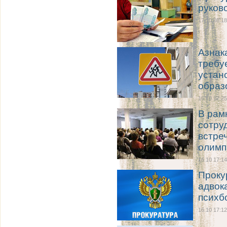
руков
17.10 08:18
Азнак
требу
устан
образ
16.10 17:25
В рам
сотру
встре
олимп
16.10 17:14
Проку
адвок
психб
16.10 17:12