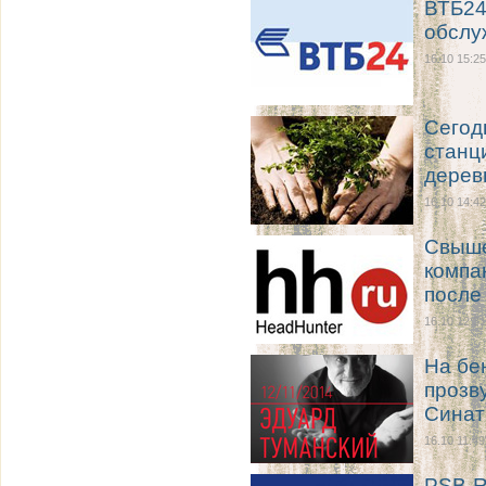
ВТБ24
обслу
16.10 15:25
Сегод
станц
дерев
16.10 14:42
Свыше
компа
после
16.10 12:31
На бе
прозв
Синат
16.10 11:49
PSB-R