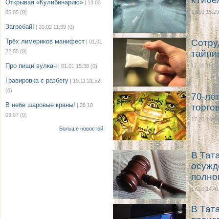
Открывая «Кулибинарию»
| 13.03
17.10 15:29
05:05
(0)
Загребай!
| 20.02 11:39
(0)
Трёх лимериков манифест
Сотру
| 01.01
22:55
(0)
тайник
Про пищи вулкан
17.10 15:10
| 01.01 15:38
(0)
Гравировка с разбегу
| 10.11 21:52
(0)
70-ле
В небе шаровые краны!
| 28.10
торго
03:07
(0)
17.10 14:43
Больше новостей
В Тат
осужд
полно
17.10 14:41
В Тат