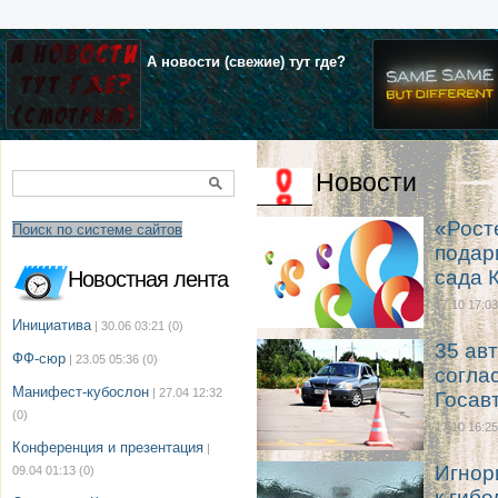
А новости (свежие) тут где?
Новости
«Рост
Поиск по системе сайтов
подар
сада 
Новостная лента
17.10 17:03
Инициатива
| 30.06 03:21
(0)
35 ав
ФФ-сюр
| 23.05 05:36
(0)
согла
Манифест-кубослон
| 27.04 12:32
Госав
(0)
17.10 16:25
Конференция и презентация
|
Игнор
09.04 01:13
(0)
к гибе