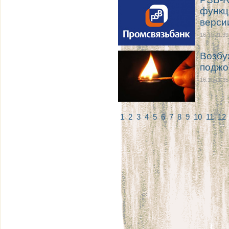
функц
верси
16.10 11:39
Возбу
поджо
16.10 11:35
1
2
3
4
5
6
7
8
9
10
11
12