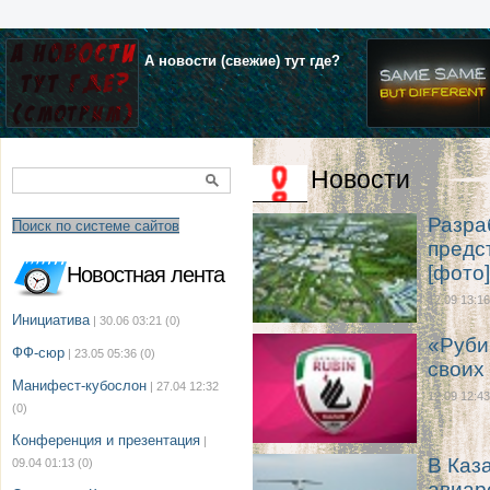
А новости (свежие) тут где?
Новости
Разра
Поиск по системе сайтов
предс
[фото]
Новостная лента
12.09 13:16
Инициатива
| 30.06 03:21
(0)
«Руби
ФФ-сюр
| 23.05 05:36
(0)
своих
Манифест-кубослон
| 27.04 12:32
12.09 12:43
(0)
Конференция и презентация
|
В Каз
09.04 01:13
(0)
авиар