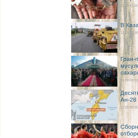
12.09 10:20
В Каз
12.09 10:09
Гран-
мусул
сахар
12.09 09:51
Десят
Ан-28
12.09 09:35
Сборн
отбор