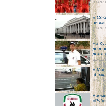
12.09 09:29
В Сою
низки
12.09 09:18
На Ку
девочк
дожда
11.09 19:37
В Мен
сбежа
11.09 18:44
Время
«Руби