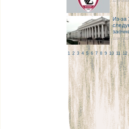
11.09 18:00
Из-за
следу
заочн
11.09 17:22
1
2
3
4
5
6
7
8
9
10
11
12