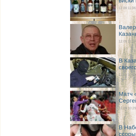
виски 
12.09 11:06
Валер
Казан
12.09 11:00
В Каз
своег
12.09 10:38
Матч 
Серге
12.09 10:29
В Наб
ссоры