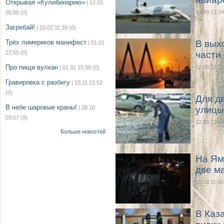
Открывая «Кулибинарию»
| 13.03
12.09 12:34
05:05
(0)
Загребай!
| 20.02 11:39
(0)
Трёх лимериков манифест
В вых
| 01.01
22:55
(0)
части
Про пищи вулкан
12.09 12:23
| 01.01 15:38
(0)
Гравировка с разбегу
| 10.11 21:52
(0)
Для д
В небе шаровые краны!
| 28.10
улицы
03:07
(0)
12.09 12:12
Больше новостей
На Ям
две м
12.09 11:40
В Каз