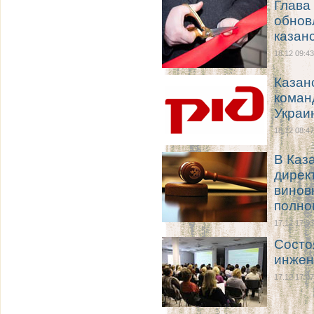
Глава
обнов
казан
18.12 09:43
Казан
коман
Украи
18.12 08:47
В Каз
дирек
винов
полно
17.12 17:33
Состо
инжен
17.12 17:07