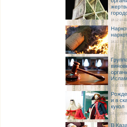
орган
жертв
город
18.12 14:45
Нарко
нарко
18.12 13:59
Групп
винов
орган
Исла
18.12 13:38
Рожде
и в ск
кукол
18.12 13:09
В Каз