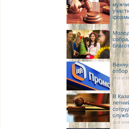
мужчи
участ
форми
18.12 11:55
Молод
собра
благо
18.12 11:52
Венчу
отбор
18.12 10:53
В Каз
летни
сотру
служ
18.12 10:04