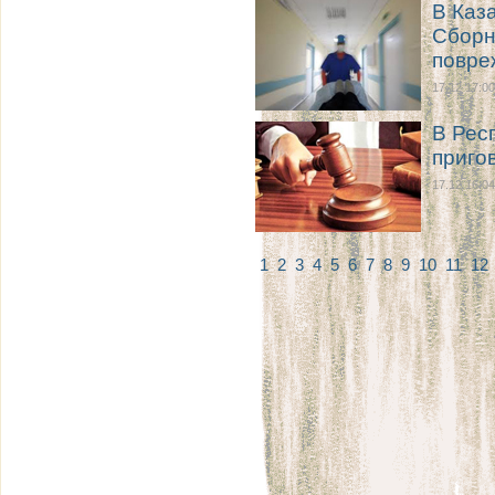
В Каз
Сборн
повре
17.12 17:00
В Рес
приго
17.12 16:04
1
2
3
4
5
6
7
8
9
10
11
12