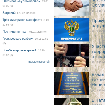
Открывая «Кулибинарию»
| 13.03
Cогла
05:05
(0)
18.12 15:41
Загребай!
| 20.02 11:39
(0)
Трёх лимериков манифест
Проку
| 01.01
22:55
(0)
наруш
Про пищи вулкан
18.12 15:35
| 01.01 15:38
(0)
Гравировка с разбегу
| 10.11 21:52
(0)
Участ
В небе шаровые краны!
| 28.10
терро
03:07
(0)
отпра
Больше новостей
18.12 15:09
Вклад
техни
Нацио
18.12 15:08
В Тат